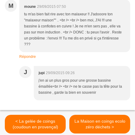
M
moune
29/09/2015 07:50
tu m'as bien fait rire avec ton malaxeur !! J'adooore ton
"malaxeur maison"" .. <br /> <br /> ben moi, J'AI !!! une
bassine à confiotes en cuivre ! Je ne m'en sers pas , elle va
pas sur mon induction . <br /> DONC : tu peux l'avoir . Reste
un problème : l'envoi !!! Tu me dis en privé si ça t'intéresse
???
Répondre
J
jupi
29/09/2015 09:26
j'en ai un plus gros pour une grosse bassine
émaillée<br /> <br /> ne te casse pas la tête pour la
bassine , garde la bien en souvenir
< La gelée de coings
La Maison en coings ecolo
(coudoun en provençal)
zéro déchets >