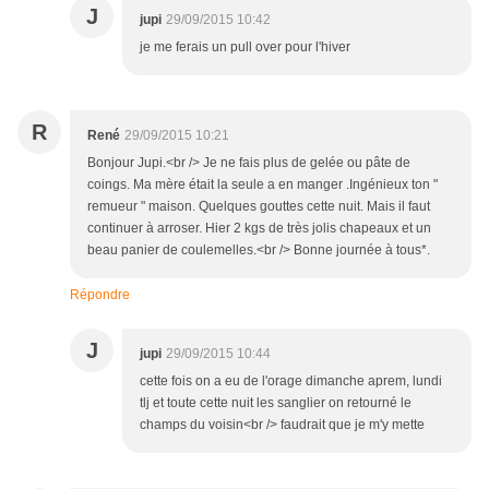
J
jupi
29/09/2015 10:42
je me ferais un pull over pour l'hiver
R
René
29/09/2015 10:21
Bonjour Jupi.<br /> Je ne fais plus de gelée ou pâte de
coings. Ma mère était la seule a en manger .Ingénieux ton "
remueur " maison. Quelques gouttes cette nuit. Mais il faut
continuer à arroser. Hier 2 kgs de très jolis chapeaux et un
beau panier de coulemelles.<br /> Bonne journée à tous*.
Répondre
J
jupi
29/09/2015 10:44
cette fois on a eu de l'orage dimanche aprem, lundi
tlj et toute cette nuit les sanglier on retourné le
champs du voisin<br /> faudrait que je m'y mette