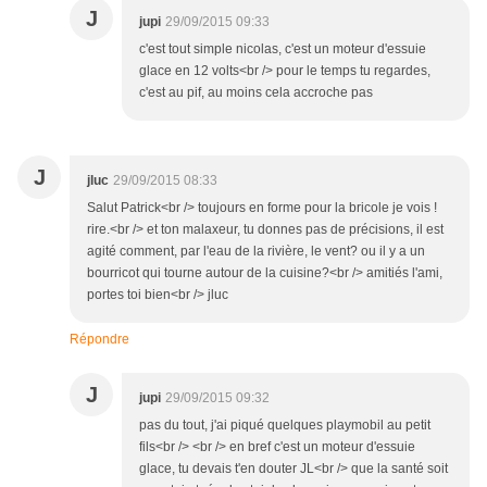
J
jupi
29/09/2015 09:33
c'est tout simple nicolas, c'est un moteur d'essuie
glace en 12 volts<br /> pour le temps tu regardes,
c'est au pif, au moins cela accroche pas
J
jluc
29/09/2015 08:33
Salut Patrick<br /> toujours en forme pour la bricole je vois !
rire.<br /> et ton malaxeur, tu donnes pas de précisions, il est
agité comment, par l'eau de la rivière, le vent? ou il y a un
bourricot qui tourne autour de la cuisine?<br /> amitiés l'ami,
portes toi bien<br /> jluc
Répondre
J
jupi
29/09/2015 09:32
pas du tout, j'ai piqué quelques playmobil au petit
fils<br /> <br /> en bref c'est un moteur d'essuie
glace, tu devais t'en douter JL<br /> que la santé soit