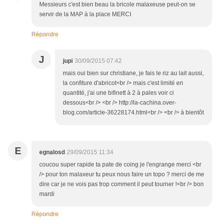
Messieurs c'est bien beau la bricole malaxeuse peut-on se
servir de la MAP à la place MERCI
Répondre
J
jupi
30/09/2015 07:42
mais oui bien sur christiane, je fais le riz au lait aussi,
la confiture d'abricot<br /> mais c'est limité en
quantité, j'ai une bifinett à 2 à pales voir ci
dessous<br /> <br /> http://la-cachina.over-
blog.com/article-36228174.html<br /> <br /> à bientôt
E
egnalosd
29/09/2015 11:34
coucou super rapide ta pate de coing je l'engrange merci <br
/> pour ton malaxeur tu peux nous faire un topo ? merci de me
dire car je ne vois pas trop comment il peut tourner !<br /> bon
mardi
Répondre