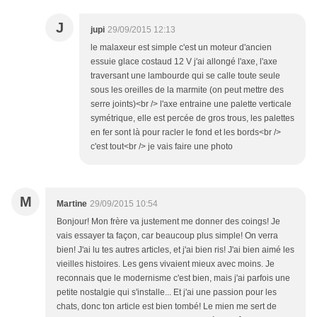
J
jupi
29/09/2015 12:13
le malaxeur est simple c'est un moteur d'ancien
essuie glace costaud 12 V j'ai allongé l'axe, l'axe
traversant une lambourde qui se calle toute seule
sous les oreilles de la marmite (on peut mettre des
serre joints)<br /> l'axe entraine une palette verticale
symétrique, elle est percée de gros trous, les palettes
en fer sont là pour racler le fond et les bords<br />
c'est tout<br /> je vais faire une photo
M
Martine
29/09/2015 10:54
Bonjour! Mon frère va justement me donner des coings! Je
vais essayer ta façon, car beaucoup plus simple! On verra
bien! J'ai lu tes autres articles, et j'ai bien ris! J'ai bien aimé les
vieilles histoires. Les gens vivaient mieux avec moins. Je
reconnais que le modernisme c'est bien, mais j'ai parfois une
petite nostalgie qui s'installe... Et j'ai une passion pour les
chats, donc ton article est bien tombé! Le mien me sert de