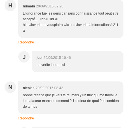
H
humain
29/09/2015 09:28
L'ignorance tue les gens car sans connaissance,tout peut être
accepté.....<br /> <br />
http://laveritenevousplaira.wix.com/laverite#!informations/c21t
a
Répondre
J
jupi
29/09/2015 10:46
La vérité tue aussi
N
nicolas
29/09/2015 08:42
bonne recette que je vais faire ,mais y un truc qui me travaille
le malaxeur marche comment ? 1 moteur de qoui ?et combien
de temps
Répondre