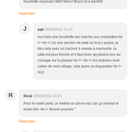
bouillotte musicale! Mdr! Merci! Bizzz! et à bientôt!
Répondre
J
jupi
29/09/2015 11:20
oui mais une bouillotte qui marche aux croquettes<br
/> <br /> j'ai une version de pate où tout y passe, je
fais cela avec un hachoir à viande à manivelle, la
pâte est plus foncée et il faut lever qq pépins lors du
coulage sur la plaque<br /> <br /> les histoires sont
celles de mon village, cela aussi va disparaitre<br />
bizz
R
René
29/09/2015 10:23
Pour le soleil poilu, je mettrai un pince-nez car ça sentirai le
brûlé hihi.<br /> Bonne journée *.
Répondre