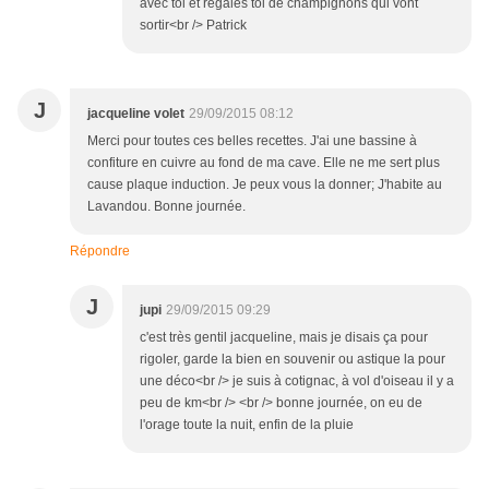
avec toi et régales toi de champignons qui vont
sortir<br /> Patrick
J
jacqueline volet
29/09/2015 08:12
Merci pour toutes ces belles recettes. J'ai une bassine à
confiture en cuivre au fond de ma cave. Elle ne me sert plus
cause plaque induction. Je peux vous la donner; J'habite au
Lavandou. Bonne journée.
Répondre
J
jupi
29/09/2015 09:29
c'est très gentil jacqueline, mais je disais ça pour
rigoler, garde la bien en souvenir ou astique la pour
une déco<br /> je suis à cotignac, à vol d'oiseau il y a
peu de km<br /> <br /> bonne journée, on eu de
l'orage toute la nuit, enfin de la pluie