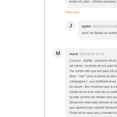
temps d'y aller : rebises amicales 
Répondre
J
jupiter
30/11/2016 13:4
pouf, les fautes ou autre
M
marie
30/11/2016 10:19
Coucou , Jupiter , pourquoi dis-tu
qd méme : la photo de ton pain fai
Par contre dire que ton pain est un
donc " niet " pour la farine de blé 
compagnie ) , eux préférent leurs
as raison , tjrs ( fouineur que tu 
moitié de toi et je mets tjrs un pe
recette car finir de remplir mes 
dimanche midi mais demain je sors
que samedi pour repartir dimanche 
l'hotel et ne veux pas y manger ts l