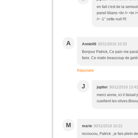
en fait c'est de la semou
pareil liliane.<br /> <b
/> -1° cette nuit !!!!
A
Annie06
30/11/2016 10:33
Bonjour Patrick, Ce pain me paraît b
faire. Ce matin beaucoup de gelée...
Répondre
J
jupiter
30/11/2016 13:4
merci annie, ici il faisai
cueillent les olives.Biso
M
marie
30/11/2016 10:22
recoucou, Patrick , je fais plein de