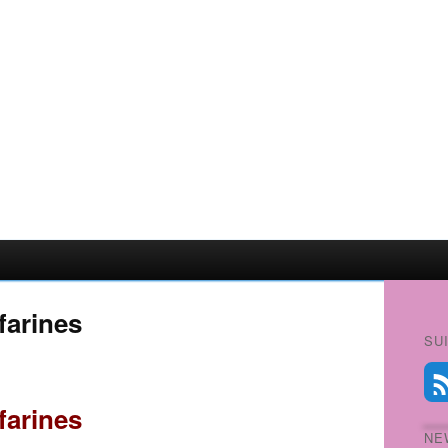
farines
SU
farines
NE