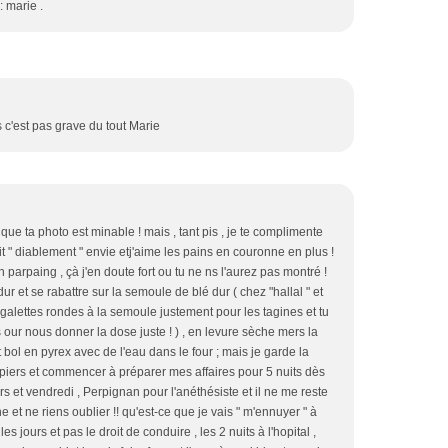
: marie .
2
s c'est pas grave du tout Marie
 que ta photo est minable ! mais , tant pis , je te complimente
t " diablement " envie etj'aime les pains en couronne en plus !
 parpaing , çà j'en doute fort ou tu ne ns l'aurez pas montré !
dur et se rabattre sur la semoule de blé dur ( chez "hallal " et
 galettes rondes à la semoule justement pour les tagines et tu
es our nous donner la dose juste ! ) , en levure sèche mers la
tit bol en pyrex avec de l'eau dans le four ; mais je garde la
papiers et commencer à préparer mes affaires pour 5 nuits dès
 et vendredi , Perpignan pour l'anéthésiste et il ne me reste
et ne riens oublier !! qu'est-ce que je vais " m'ennuyer " à
es jours et pas le droit de conduire , les 2 nuits à l'hopital ,