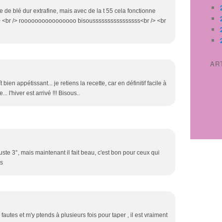
le de blé dur extrafine, mais avec de la t 55 cela fonctionne
r /> <br /> roooooooooooooooo bisoussssssssssssssss<br /> <br
AR
ien appétissant... je retiens la recette, car en définitif facile à
 l'hiver est arrivé !!! Bisous..
2
t juste 3°, mais maintenant il fait beau, c'est bon pour ceux qui
us
 fautes et m'y ptends à plusieurs fois pour taper , il est vraiment