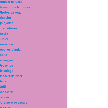
trucs et astuces
Remontons le temps
Photos en vrac
biscuits
galéjades
charcuteries
météo
Gibier
provence
recettes d'antan
facile
farinages
Provence
Bricolage
dessert de Noël
Italie
Noël
pâtisserie
sauces
cuisine provençale
dessert