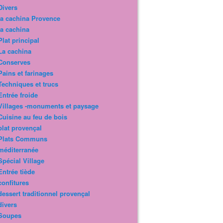
Divers
la cachina Provence
la cachina
Plat principal
La cachina
Conserves
Pains et farinages
Techniques et trucs
Entrée froide
Villages -monuments et paysage
Cuisine au feu de bois
plat provençal
Plats Communs
méditerranée
Spécial Village
Entrée tiède
confitures
dessert traditionnel provençal
divers
Soupes