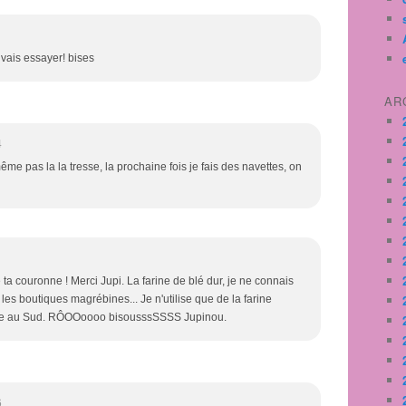
 vais essayer! bises
AR
4
même pas la la tresse, la prochaine fois je fais des navettes, on
 ta couronne ! Merci Jupi. La farine de blé dur, je ne connais
les boutiques magrébines... Je n'utilise que de la farine
ée au Sud. RÔOOoooo bisousssSSSS Jupinou.
6