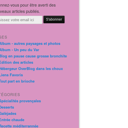
nnez-vous pour être averti des
veaux articles publiés.
il
GES
Album - autres paysages et photos
Album - Un peu du Var
Blog en pause cause grosse bronchite
Edition des articles
Hébergeur OverBlog dans les choux
Liens Favoris
Tout part en brioche
TÉGORIES
Spécialités provençales
Desserts
Galèjades
Entrée chaude
Recette méditerrannée