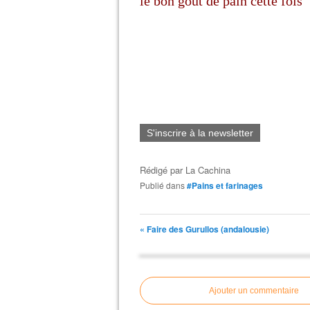
le bon goût de pain cette fois
S'inscrire à la newsletter
Rédigé par
La Cachina
Publié dans
#Pains et farinages
« Faire des Gurullos (andalousie)
Ajouter un commentaire