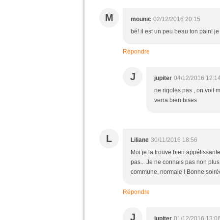
M
mounic
02/12/2016 20:15
bé! il est un peu beau ton pain! je
Répondre
J
jupiter
04/12/2016 12:1
ne rigoles pas , on voit 
verra bien.bises
L
Liliane
30/11/2016 18:56
Moi je la trouve bien appétissante
pas... Je ne connais pas non plus 
commune, normale ! Bonne soir
Répondre
J
jupiter
01/12/2016 13:0