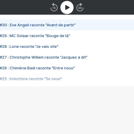
#30 : Eve Angeli raconte "Avant de partir"
#29 : MC Solaar raconte "Bouge de là"
28 : Lorie raconte "Je vais vite"
#27 : Christophe Willem raconte "Jacques a dit"
#26 : Chimène Badi raconte "Entre nous"
#25 : Indochine raconte "3e sexe"
#24 : Zaho raconte "C'est chelou"
#23 : Patrick Bruel raconte "Au café des délices"
#22 : Kyo raconte "Le chemin"
#21 : Nolwenn Leroy raconte "Cassé"
#20 : Patrick Hernandez raconte "Born to be alive"