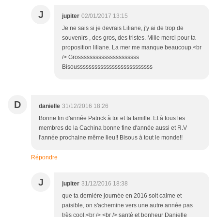
J
jupiter
02/01/2017 13:15
Je ne sais si je devrais Liliane, j'y ai de trop de
souvenirs , des gros, des tristes. Mille merci pour ta
proposition liliane. La mer me manque beaucoup.<br
/> Grosssssssssssssssssssss
Bisoussssssssssssssssssssssssss
D
danielle
31/12/2016 18:26
Bonne fin d'année Patrick à toi et ta famille. Et à tous les
membres de la Cachina bonne fine d'année aussi et R.V
l'année prochaine même lieu!! Bisous à tout le monde!!
Répondre
J
jupiter
31/12/2016 18:38
que ta dernière journée en 2016 soit calme et
paisible, on s'achemine vers une autre année pas
très cool.<br /> <br /> santé et bonheur Danielle