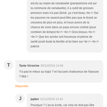
est du au maire de ramatuelle (pampelonne est sur
la commune de ramatuelle), il a subit de grosses
pression mais n'a pas lâché, ça c'est beau.<br /> Oui
les pauvres ne savent peut être pas que le fossé se
creusera de plus en plus, et nous avons de la
chance de vivre dans un pays encore civilisé (pour
combien de temps)<br /> <br /> Gros bisous.<br />
<br /> Que ton année soit heureuse et pleine de
santé poutr toute ta famille et toi bien sur.<br /> <br />
patrick
T
Tante Victorine
30/12/2016 14:06
Y'a pas le retour au logis ? et l'accueil chaleureux de l'épouse
? Mdr !
Répondre
J
jupiter
31/12/2016 13:42
Pourquoi ? L'as tu écrite, car cela ne doit pas être