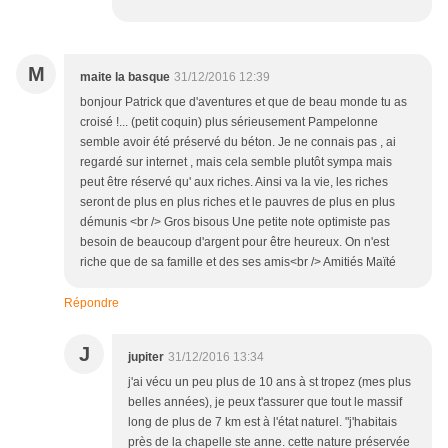
M
maite la basque
31/12/2016 12:39
bonjour Patrick que d'aventures et que de beau monde tu as
croisé !... (petit coquin) plus sérieusement Pampelonne
semble avoir été préservé du béton. Je ne connais pas , ai
regardé sur internet , mais cela semble plutôt sympa mais
peut être réservé qu' aux riches. Ainsi va la vie, les riches
seront de plus en plus riches et le pauvres de plus en plus
démunis <br /> Gros bisous Une petite note optimiste pas
besoin de beaucoup d'argent pour être heureux. On n'est
riche que de sa famille et des ses amis<br /> Amitiés Maïté
Répondre
J
jupiter
31/12/2016 13:34
j'ai vécu un peu plus de 10 ans à st tropez (mes plus
belles années), je peux t'assurer que tout le massif
long de plus de 7 km est à l'état naturel. "j'habitais
près de la chapelle ste anne. cette nature préservée