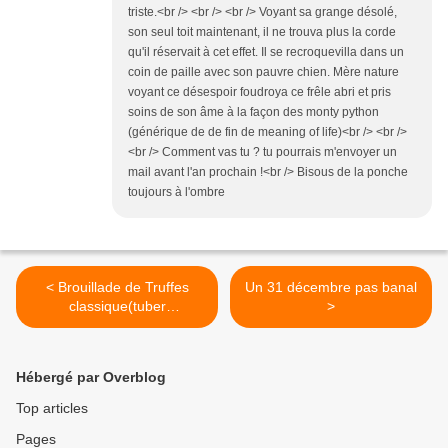
triste.<br /> <br /> <br /> Voyant sa grange désolé,
son seul toit maintenant, il ne trouva plus la corde
qu'il réservait à cet effet. Il se recroquevilla dans un
coin de paille avec son pauvre chien. Mère nature
voyant ce désespoir foudroya ce frêle abri et pris
soins de son âme à la façon des monty python
(générique de de fin de meaning of life)<br /> <br />
<br /> Comment vas tu ? tu pourrais m'envoyer un
mail avant l'an prochain !<br /> Bisous de la ponche
toujours à l'ombre
< Brouillade de Truffes
Un 31 décembre pas banal
classique(tuber
>
mélanosporum ) dites
"Rabasse"
Hébergé par Overblog
Top articles
Pages