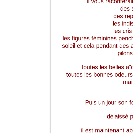
il vous racontera
des s
des repa
les indi
les cris 
les figures féminines pench
soleil et cela pendant des
pilons
toutes les belles aïo
toutes les bonnes odeurs 
mai
Puis un jour son f
délaissé p
il est maintenant a