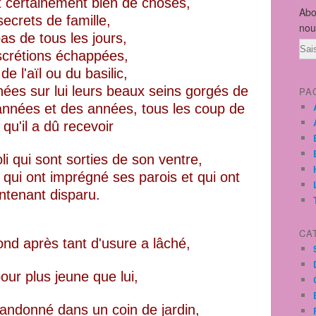
it certainement bien de choses,
Abo
ecrets de famille,
nou
s de tous les jours,
Ema
scrétions échappées,
de l'aïl ou du basilic,
ées sur lui leurs beaux seins gorgés de
PA
 années et des années, tous les coup de
 qu'il a dû recevoir
li qui sont sorties de son ventre,
qui ont imprégné ses parois et qui ont
ntenant disparu.
CA
ond après tant d'usure a lâché,
our plus jeune que lui,
bandonné dans un coin de jardin,