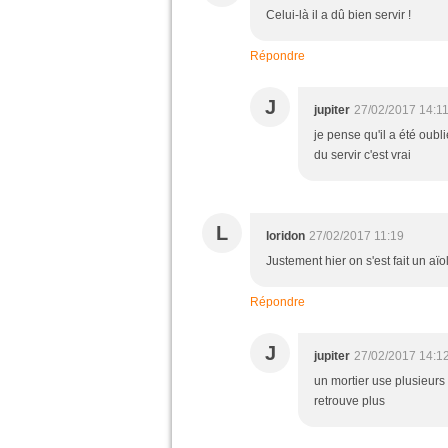
Celui-là il a dû bien servir !
Répondre
J
jupiter
27/02/2017 14:1
je pense qu'il a été oubl
du servir c'est vrai
L
loridon
27/02/2017 11:19
Justement hier on s'est fait un aïoli
Répondre
J
jupiter
27/02/2017 14:1
un mortier use plusieurs 
retrouve plus