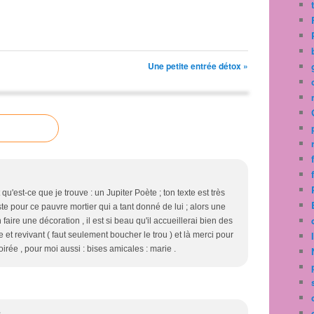
Une petite entrée détox »
 qu'est-ce que je trouve : un Jupiter Poète ; ton texte est très
riste pour ce pauvre mortier qui a tant donné de lui ; alors une
n faire une décoration , il est si beau qu'il accueillerai bien des
te et revivant ( faut seulement boucher le trou ) et là merci pour
rée , pour moi aussi : bises amicales : marie .