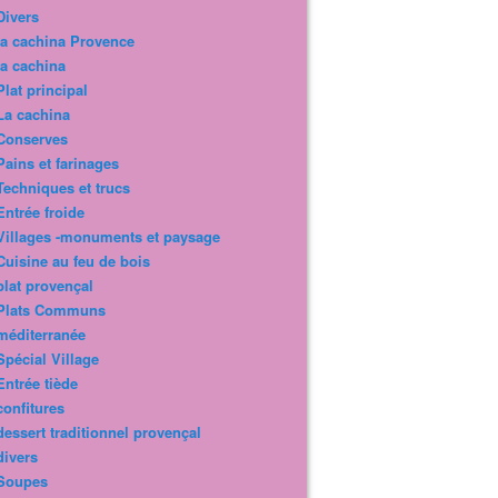
Divers
la cachina Provence
la cachina
Plat principal
La cachina
Conserves
Pains et farinages
Techniques et trucs
Entrée froide
Villages -monuments et paysage
Cuisine au feu de bois
plat provençal
Plats Communs
méditerranée
Spécial Village
Entrée tiède
confitures
dessert traditionnel provençal
divers
Soupes