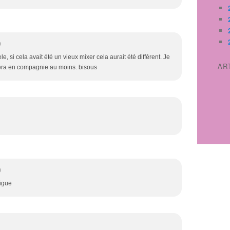
9
e, si cela avait été un vieux mixer cela aurait été différent. Je
AR
l sera en compagnie au moins. bisous
0
rigue