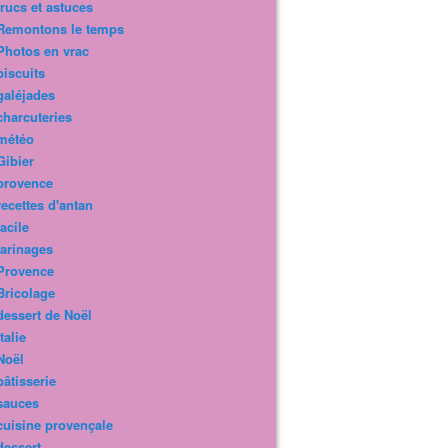
trucs et astuces
Remontons le temps
Photos en vrac
biscuits
galéjades
charcuteries
météo
Gibier
provence
recettes d'antan
facile
farinages
Provence
Bricolage
dessert de Noël
Italie
Noël
pâtisserie
sauces
cuisine provençale
dessert