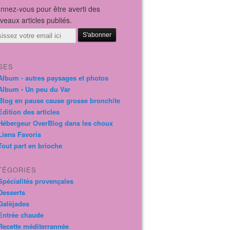
nnez-vous pour être averti des
veaux articles publiés.
il
GES
Album - autres paysages et photos
Album - Un peu du Var
Blog en pause cause grosse bronchite
Edition des articles
Hébergeur OverBlog dans les choux
Liens Favoris
Tout part en brioche
TÉGORIES
Spécialités provençales
Desserts
Galèjades
Entrée chaude
Recette méditerrannée