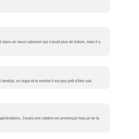
1
ié dans un vieux cabanon qui n'avait plus de toiture, mais il a
 familial, un régal et le mortier il est pas prêt d'être usé.
2
générations. J'avais une citation en provençal mais je ne la