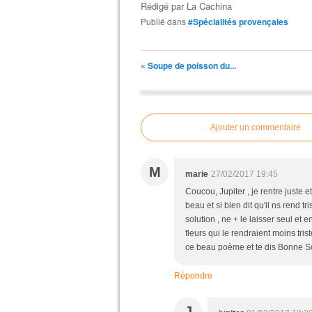
Rédigé par
La Cachina
Publié dans
#Spécialités provençales
« Soupe de poisson du...
Ajouter un commentaire
M
marie
27/02/2017 19:45
Coucou, Jupiter , je rentre juste et
beau et si bien dit qu'il ns rend t
solution , ne + le laisser seul et e
fleurs qui le rendraient moins tris
ce beau poème et te dis Bonne Soi
Répondre
J