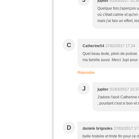
jupiter
01/03/2017 10:3
Quelque fois j'aperçois 
où c'était calme et qu'o
mais j'ai fais un effort, l
C
Catherine54
27/02/2017 17:24
Quel beau texte, plein de poésie. 
ma famille aussi. Merci Jupi pour
Répondre
J
jupiter
01/03/2017 10:3
J'adore l'aioli Catherin
, pourtant c'est si bon et
D
daniele brignoles
27/02/2017 17
belle histoire et triste fin pour ce