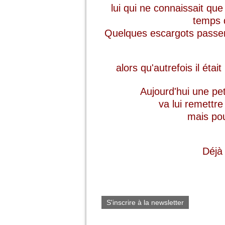
lui qui ne connaissait que l
temps d
Quelques escargots passen
alors qu'autrefois il étai
Aujourd'hui une pet
va lui remettr
mais pou
Déjà 
S'inscrire à la newsletter