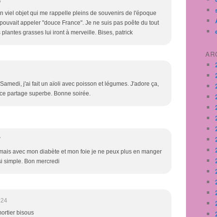
6
un viel objet qui me rappelle pleins de souvenirs de l'époque
n pouvait appeler "douce France". Je ne suis pas poête du tout
es plantes grasses lui iront à merveille. Bises, patrick
AR
Samedi, j'ai fait un aïoli avec poisson et légumes. J'adore ça,
 ce partage superbe. Bonne soirée.
7
e mais avec mon diabète et mon foie je ne peux plus en manger
 si simple. Bon mercredi
:24
 mortier bisous