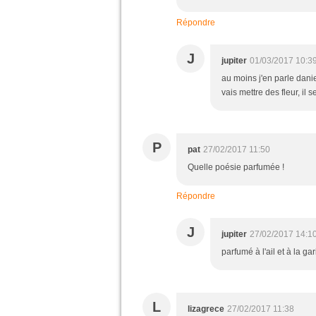
Répondre
J
jupiter
01/03/2017 10:3
au moins j'en parle daniel
vais mettre des fleur, i
P
pat
27/02/2017 11:50
Quelle poésie parfumée !
Répondre
J
jupiter
27/02/2017 14:1
parfumé à l'ail et à la ga
L
lizagrece
27/02/2017 11:38