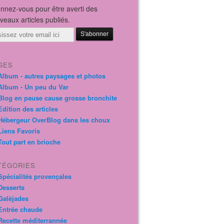
nnez-vous pour être averti des
veaux articles publiés.
il
GES
Album - autres paysages et photos
Album - Un peu du Var
Blog en pause cause grosse bronchite
Edition des articles
Hébergeur OverBlog dans les choux
Liens Favoris
Tout part en brioche
TÉGORIES
Spécialités provençales
Desserts
Galèjades
Entrée chaude
Recette méditerrannée