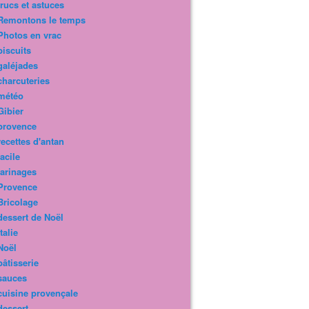
trucs et astuces
Remontons le temps
Photos en vrac
biscuits
galéjades
charcuteries
météo
Gibier
provence
recettes d'antan
facile
farinages
Provence
Bricolage
dessert de Noël
Italie
Noël
pâtisserie
sauces
cuisine provençale
dessert