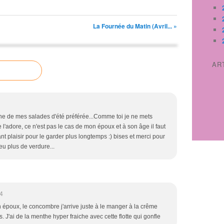
La Fournée du Matin (Avril... »
AR
 une de mes salades d'été préférée...Comme toi je ne mets
l'adore, ce n'est pas le cas de mon époux et à son âge il faut
nt plaisir pour le garder plus longtemps :) bises et merci pour
eu plus de verdure...
4
n époux, le concombre j'arrive juste à le manger à la crême
es. J'ai de la menthe hyper fraiche avec cette flotte qui gonfle