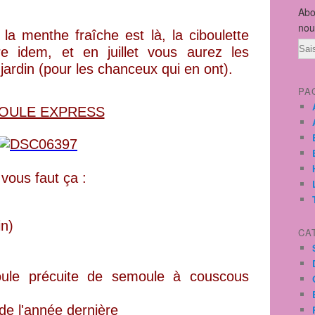
Abo
nou
, la menthe fraîche est là, la ciboulette
Ema
dre idem, et en juillet vous aurez les
jardin (pour les chanceux qui en ont).
PA
OULE EXPRESS
l vous faut ça :
in)
CA
ule précuite de semoule à couscous
 de l'année dernière