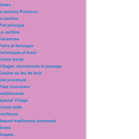
Divers
la cachina Provence
la cachina
Plat principal
La cachina
Conserves
Pains et farinages
Techniques et trucs
Entrée froide
Villages -monuments et paysage
Cuisine au feu de bois
plat provençal
Plats Communs
méditerranée
Spécial Village
Entrée tiède
confitures
dessert traditionnel provençal
divers
Soupes