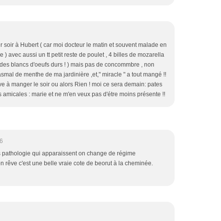
ier soir à Hubert ( car moi docteur le matin et souvent malade en
 ) avec aussi un tt petit reste de poulet , 4 billes de mozarella
ait des blancs d'oeufs durs ! ) mais pas de concommbre , non
pasmal de menthe de ma jardinière ,et," miracle " a tout mangé !!
ive à manger le soir ou alors Rien ! moi ce sera demain: pates
 amicales : marie et ne m'en veux pas d'étre moins présente !!
6
les pathologie qui apparaissent on change de régime
n rêve c'est une belle vraie cote de beorut à la cheminée.