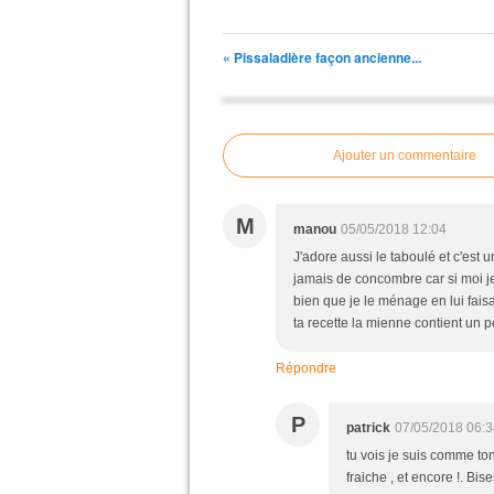
« Pissaladière façon ancienne...
Ajouter un commentaire
M
manou
05/05/2018 12:04
J'adore aussi le taboulé et c'est
jamais de concombre car si moi je 
bien que je le ménage en lui faisa
ta recette la mienne contient un p
Répondre
P
patrick
07/05/2018 06:3
tu vois je suis comme to
fraiche , et encore !. Bis