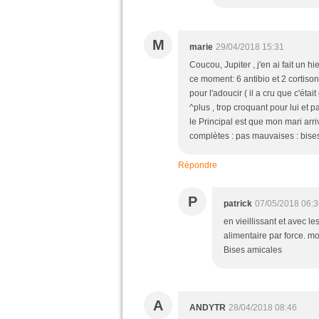
M
marie
29/04/2018 15:31
Coucou, Jupiter , j'en ai fait un h
ce moment: 6 antibio et 2 cortisone
pour l'adoucir ( il a cru que c'ét
^plus , trop croquant pour lui et 
le Principal est que mon mari arr
complètes : pas mauvaises : bises
Répondre
P
patrick
07/05/2018 06:3
en vieillissant et avec 
alimentaire par force. mo
Bises amicales
A
ANDYTR
28/04/2018 08:46