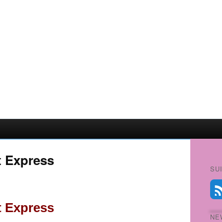
t Express
SU
t Express
NE