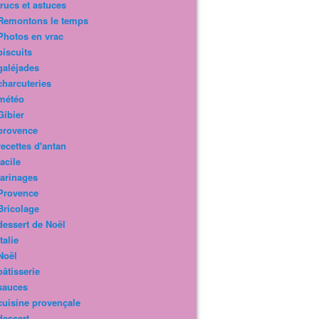
trucs et astuces
Remontons le temps
Photos en vrac
biscuits
galéjades
charcuteries
météo
Gibier
provence
recettes d'antan
facile
farinages
Provence
Bricolage
dessert de Noël
Italie
Noël
pâtisserie
sauces
cuisine provençale
dessert