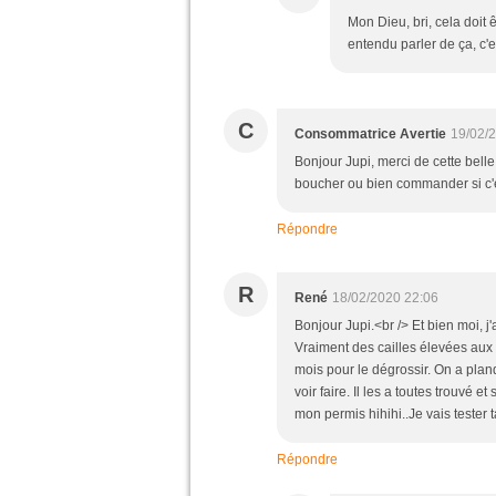
Mon Dieu, bri, cela doit 
entendu parler de ça, c'es
C
Consommatrice Avertie
19/02/
Bonjour Jupi, merci de cette belle
boucher ou bien commander si c'est
Répondre
R
René
18/02/2020 22:06
Bonjour Jupi.<br /> Et bien moi, j'
Vraiment des cailles élevées aux 
mois pour le dégrossir. On a planq
voir faire. Il les a toutes trouvé 
mon permis hihihi..Je vais tester t
Répondre