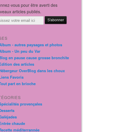
nnez-vous pour être averti des
veaux articles publiés.
il
GES
Album - autres paysages et photos
Album - Un peu du Var
Blog en pause cause grosse bronchite
Edition des articles
Hébergeur OverBlog dans les choux
Liens Favoris
Tout part en brioche
TÉGORIES
Spécialités provençales
Desserts
Galèjades
Entrée chaude
Recette méditerrannée