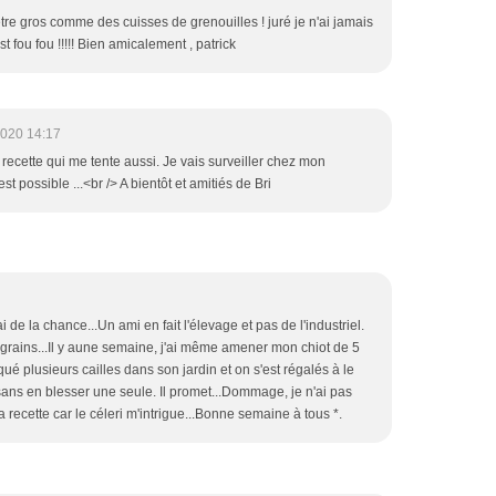
être gros comme des cuisses de grenouilles ! juré je n'ai jamais
t fou fou !!!!! Bien amicalement , patrick
2020 14:17
 recette qui me tente aussi. Je vais surveiller chez mon
 possible ...<br /> A bientôt et amitiés de Bri
ai de la chance...Un ami en fait l'élevage et pas de l'industriel.
grains...Il y aune semaine, j'ai même amener mon chiot de 5
ué plusieurs cailles dans son jardin et on s'est régalés à le
et sans en blesser une seule. Il promet...Dommage, je n'ai pas
a recette car le céleri m'intrigue...Bonne semaine à tous *.