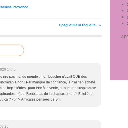
 cachina Provence
Spaguetti à la roquette... »
AR
2020 14:45
faire rire pas mal de monde : mon boucher n'avait QUE des
 incroyable non ! Par manque de confiance, je n'ai rien acheté
lles trop ' flétries ' pour être à la vente, suis je trop suspicieuse
inautes ->( oui René,tu as de la chance...) <br /> Et toi Jupi,
 vu ça ? <br /> Amicales pensées de Bri.
07:35