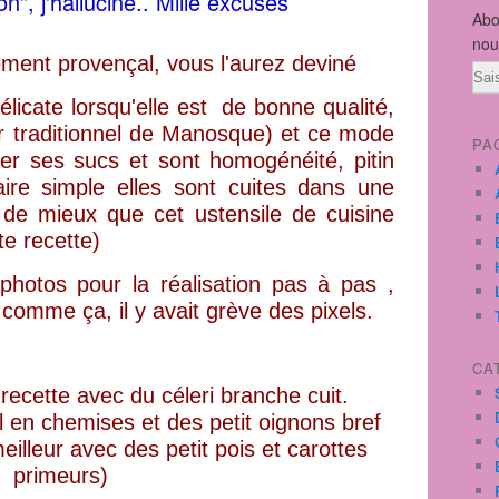
n", j'hallucine.. Mille excuses
Abo
nou
ement provençal, vous l'aurez deviné
Ema
élicate lorsqu'elle est de bonne qualité,
ur traditionnel de Manosque) et ce mode
PA
er ses sucs et sont homogénéité, pitin
aire simple elles sont cuites dans une
n de mieux que cet ustensile de cuisine
te recette)
photos pour la réalisation pas à pas ,
 comme ça, il y avait grève des pixels.
CA
recette avec du céleri branche cuit.
 en chemises et des petit oignons bref
eilleur avec des petit pois et carottes
primeurs)