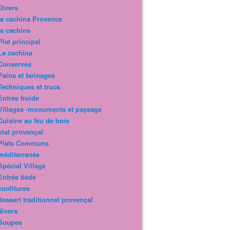
Divers
la cachina Provence
la cachina
Plat principal
La cachina
Conserves
Pains et farinages
Techniques et trucs
Entrée froide
Villages -monuments et paysage
Cuisine au feu de bois
plat provençal
Plats Communs
méditerranée
Spécial Village
Entrée tiède
confitures
dessert traditionnel provençal
divers
Soupes