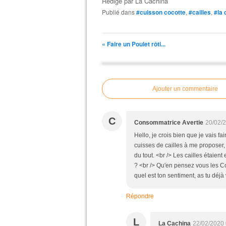
Rédigé par
La Cachina
Publié dans
#cuisson cocotte
,
#cailles
,
#la
« Faire un Poulet rôti...
Ajouter un commentaire
C
Consommatrice Avertie
20/02/
Hello, je crois bien que je vais 
cuisses de cailles à me proposer,
du tout. <br /> Les cailles étaient e
? <br /> Qu'en pensez vous les Cop
quel est ton sentiment, as tu déjà
Répondre
L
La Cachina
22/02/2020 