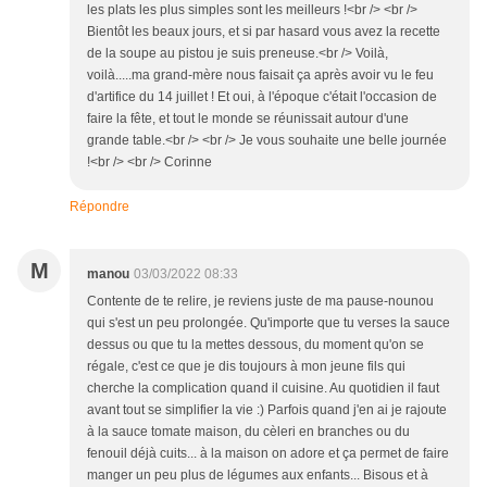
les plats les plus simples sont les meilleurs !<br /> <br />
Bientôt les beaux jours, et si par hasard vous avez la recette
de la soupe au pistou je suis preneuse.<br /> Voilà,
voilà.....ma grand-mère nous faisait ça après avoir vu le feu
d'artifice du 14 juillet ! Et oui, à l'époque c'était l'occasion de
faire la fête, et tout le monde se réunissait autour d'une
grande table.<br /> <br /> Je vous souhaite une belle journée
!<br /> <br /> Corinne
Répondre
M
manou
03/03/2022 08:33
Contente de te relire, je reviens juste de ma pause-nounou
qui s'est un peu prolongée. Qu'importe que tu verses la sauce
dessus ou que tu la mettes dessous, du moment qu'on se
régale, c'est ce que je dis toujours à mon jeune fils qui
cherche la complication quand il cuisine. Au quotidien il faut
avant tout se simplifier la vie :) Parfois quand j'en ai je rajoute
à la sauce tomate maison, du cèleri en branches ou du
fenouil déjà cuits... à la maison on adore et ça permet de faire
manger un peu plus de légumes aux enfants... Bisous et à