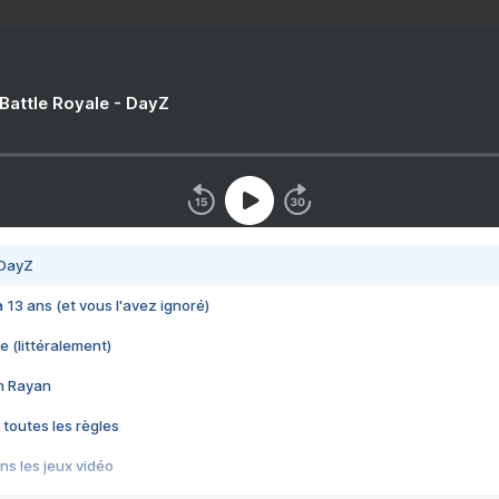
 Battle Royale - DayZ
 DayZ
 a 13 ans (et vous l'avez ignoré)
e (littéralement)
im Rayan
 toutes les règles
s les jeux vidéo