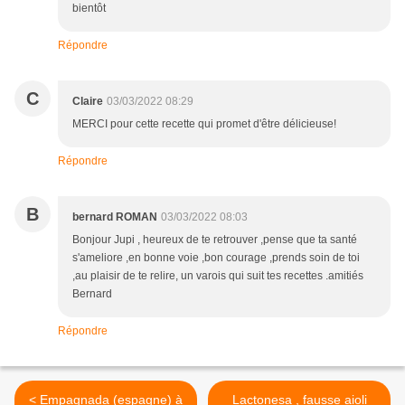
bientôt
Répondre
C
Claire
03/03/2022 08:29
MERCI pour cette recette qui promet d'être délicieuse!
Répondre
B
bernard ROMAN
03/03/2022 08:03
Bonjour Jupi , heureux de te retrouver ,pense que ta santé
s'ameliore ,en bonne voie ,bon courage ,prends soin de toi
,au plaisir de te relire, un varois qui suit tes recettes .amitiés
Bernard
Répondre
< Empagnada (espagne) à
Lactonesa , fausse aioli