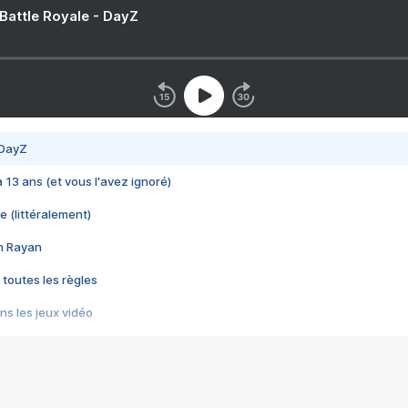
 Battle Royale - DayZ
 DayZ
 a 13 ans (et vous l'avez ignoré)
e (littéralement)
im Rayan
 toutes les règles
s les jeux vidéo
us choquant de Rockstar ? - Le scandale BULLY
e plus moche de Steam