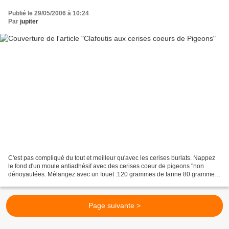
Publié le 29/05/2006 à 10:24
Par
jupiter
C'est pas compliqué du tout et meilleur qu'avec les cerises burlats. Nappez
le fond d'un moule antiadhésif avec des cerises coeur de pigeons "non
dénoyautées. Mélangez avec un fouet :120 grammes de farine 80 grammes
de sucre1 sachet de sucre vanillé1...
Page suivante >