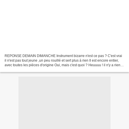
REPONSE DEMAIN DIMANCHE Instrument bizarre n'est ce pas ? C'est vrai
il n'est pas tout jeune ,un peu rouillé et sert plus à rien Il est encore entier,
avec toutes les pièces d'origine Oui, mais c'est quoi ? Heuuuu ! il n'y a rien à
gagner pour la gagnante...