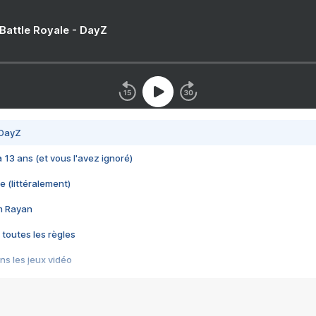
 Battle Royale - DayZ
 DayZ
 a 13 ans (et vous l'avez ignoré)
e (littéralement)
im Rayan
 toutes les règles
s les jeux vidéo
us choquant de Rockstar ? - Le scandale BULLY
e plus moche de Steam