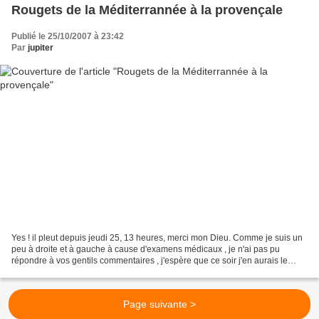
Rougets de la Méditerrannée à la provençale
Publié le 25/10/2007 à 23:42
Par
jupiter
Yes ! il pleut depuis jeudi 25, 13 heures, merci mon Dieu. Comme je suis un
peu à droite et à gauche à cause d'examens médicaux , je n'ai pas pu
répondre à vos gentils commentaires , j'espère que ce soir j'en aurais le
temps si tout va bien, mille bisous....
Page suivante >