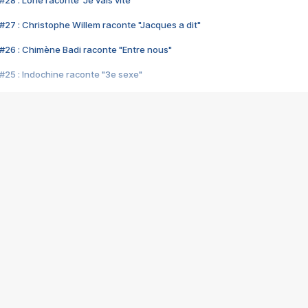
28 : Lorie raconte "Je vais vite"
#27 : Christophe Willem raconte "Jacques a dit"
#26 : Chimène Badi raconte "Entre nous"
#25 : Indochine raconte "3e sexe"
#24 : Zaho raconte "C'est chelou"
#23 : Patrick Bruel raconte "Au café des délices"
#22 : Kyo raconte "Le chemin"
#21 : Nolwenn Leroy raconte "Cassé"
#20 : Patrick Hernandez raconte "Born to be alive"
#19 : Lorie raconte "Près de moi"
#18 : Michael Jones raconte "A nos actes manqués" (avec Jean-Jacque
#17 : Khaled raconte "Aïcha"
#16 : Corneille raconte "Parce qu'on vient de loin"