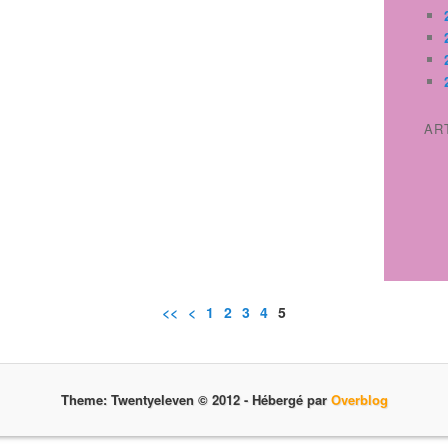
AR
<<
<
1
2
3
4
5
Theme: Twentyeleven © 2012 -
Hébergé par
Overblog