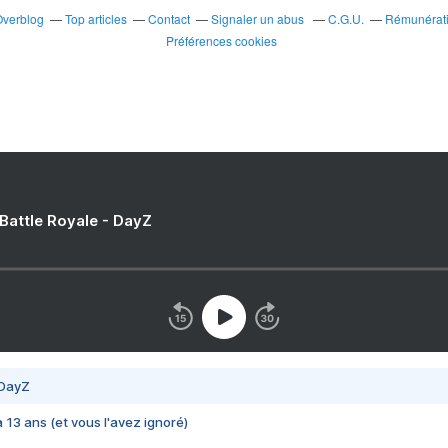
Overblog
Top articles
Contact
Signaler un abus
C.G.U.
Rémunératio
Préférences cookies
 Battle Royale - DayZ
 DayZ
 a 13 ans (et vous l'avez ignoré)