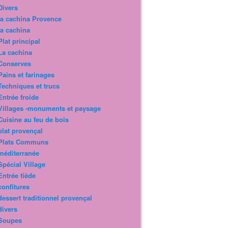
Divers
la cachina Provence
la cachina
Plat principal
La cachina
Conserves
Pains et farinages
Techniques et trucs
Entrée froide
Villages -monuments et paysage
Cuisine au feu de bois
plat provençal
Plats Communs
méditerranée
Spécial Village
Entrée tiède
confitures
dessert traditionnel provençal
divers
Soupes