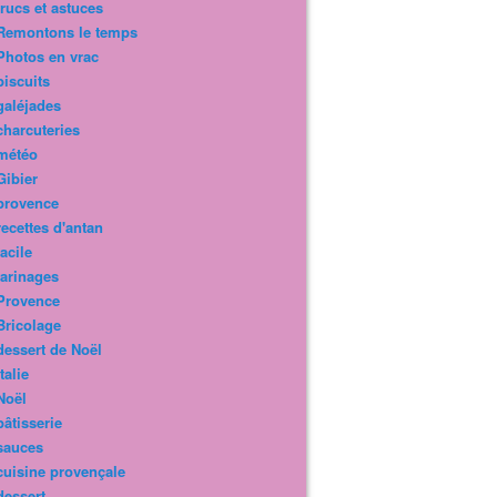
trucs et astuces
Remontons le temps
Photos en vrac
biscuits
galéjades
charcuteries
météo
Gibier
provence
recettes d'antan
facile
farinages
Provence
Bricolage
dessert de Noël
Italie
Noël
pâtisserie
sauces
cuisine provençale
dessert