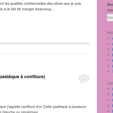
t les qualités nutritionnelles des olives que je suis
Abo
ais si le fait de manger beaucoup...
nou
Ema
PA
(pastèque à confiture)
…
CA
 que j'appelle confiture d'or Cette pastèque à plusieurs
ue blanche ou gingérines