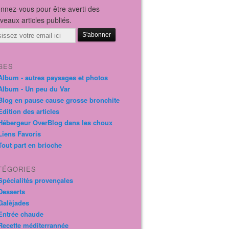
nnez-vous pour être averti des
veaux articles publiés.
il
GES
Album - autres paysages et photos
Album - Un peu du Var
Blog en pause cause grosse bronchite
Edition des articles
Hébergeur OverBlog dans les choux
Liens Favoris
Tout part en brioche
TÉGORIES
Spécialités provençales
Desserts
Galèjades
Entrée chaude
Recette méditerrannée