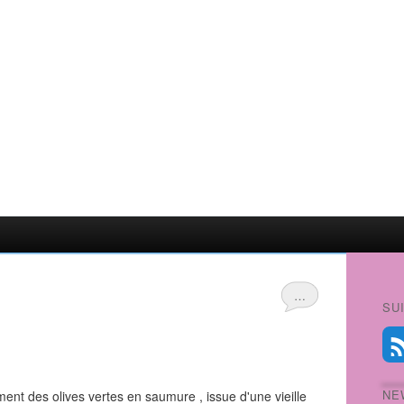
…
SU
NE
t des olives vertes en saumure , issue d'une vieille