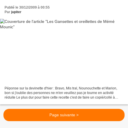
Publié le 30/12/2009 à 00:55
Par
jupiter
Péponse sur la devinette d'hier : Bravo, Mis tral, Nounouchette et Marion,
bon si j'oublie des personnes ne m'en veuillez pas je tourne en activité
réduite Le plus dur pour faire cette recette c'est de faire un copié/collé à
partir du blog de notre célèbre...
Page suivante >