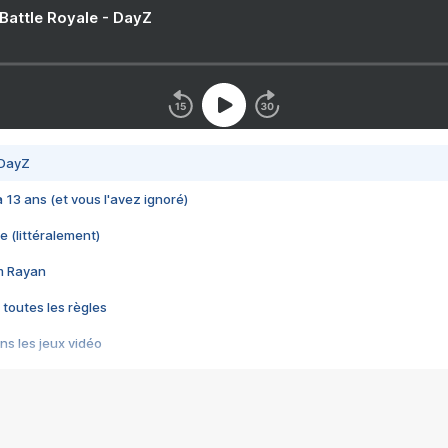
 Battle Royale - DayZ
 DayZ
 a 13 ans (et vous l'avez ignoré)
e (littéralement)
im Rayan
 toutes les règles
s les jeux vidéo
us choquant de Rockstar ? - Le scandale BULLY
e plus moche de Steam