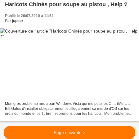
Haricots Chinés pour soupe au pistou , Help ?
Publié le 26/07/2010 à 11:52
Par
jupiter
Mon gros problème mis à part Windows Vista qui me pète les C..... (Merci à
Bill Gates d'installer obligatoirement et illégalement sa merde d'OS sur les
ordis du monde entier) , bref , reprenons pour les haricots . Mon problème
n'est pas de trouver ces...
Page suivante >