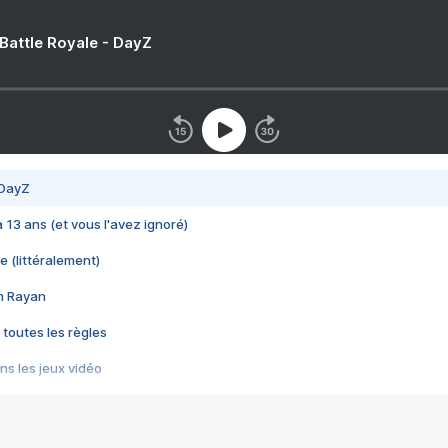
 Battle Royale - DayZ
 DayZ
 a 13 ans (et vous l'avez ignoré)
e (littéralement)
im Rayan
 toutes les règles
s les jeux vidéo
us choquant de Rockstar ? - Le scandale BULLY
e plus moche de Steam