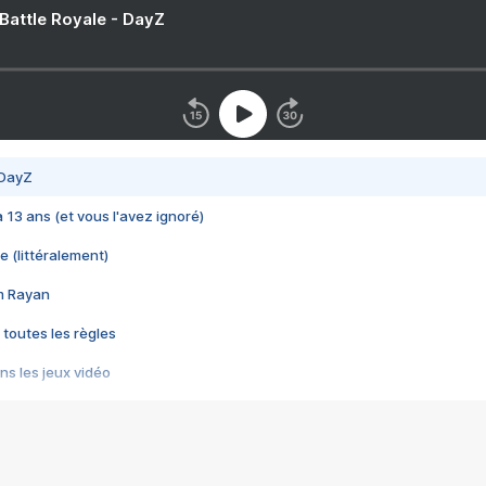
 Battle Royale - DayZ
 DayZ
 a 13 ans (et vous l'avez ignoré)
e (littéralement)
im Rayan
 toutes les règles
s les jeux vidéo
us choquant de Rockstar ? - Le scandale BULLY
e plus moche de Steam