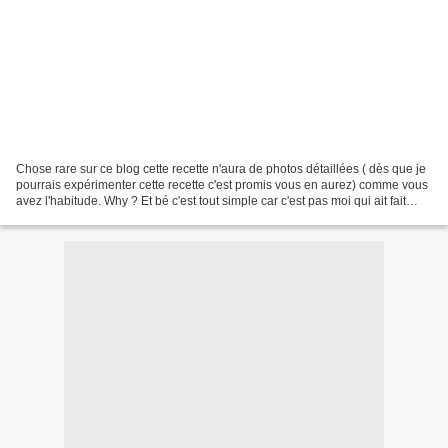
Chose rare sur ce blog cette recette n'aura de photos détaillées ( dès que je
pourrais expérimenter cette recette c'est promis vous en aurez) comme vous
avez l'habitude. Why ? Et bé c'est tout simple car c'est pas moi qui ait fait
cette pâte choux mais...