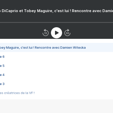
 DiCaprio et Tobey Maguire, c'est lui ! Rencontre avec Dam
bey Maguire, c'est lui ! Rencontre avec Damien Witecka
e 6
e 5
e 4
e 3
s créatrices de la VF !
e 2
e 1