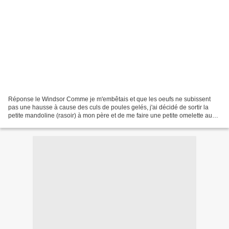
Réponse le Windsor Comme je m'embêtais et que les oeufs ne subissent
pas une hausse à cause des culs de poules gelés, j'ai décidé de sortir la
petite mandoline (rasoir) à mon père et de me faire une petite omelette aux
oignons avec le minimum de matière...