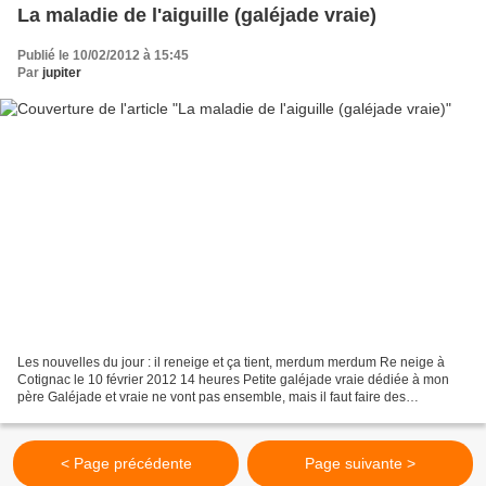
La maladie de l'aiguille (galéjade vraie)
Publié le 10/02/2012 à 15:45
Par
jupiter
Les nouvelles du jour : il reneige et ça tient, merdum merdum Re neige à
Cotignac le 10 février 2012 14 heures Petite galéjade vraie dédiée à mon
père Galéjade et vraie ne vont pas ensemble, mais il faut faire des
exceptions quelquefois Cette histoire...
< Page précédente
Page suivante >