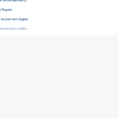
e (littéralement)
im Rayan
 toutes les règles
s les jeux vidéo
us choquant de Rockstar ? - Le scandale BULLY
e plus moche de Steam
du RÊVE tourne au CAUCHEMAR
pendant 8 heures
it… à tort
umiliés par un jeu vidéo
ire - Final Fantasy 8
ti un empire - Age of Empires
story DOFUS