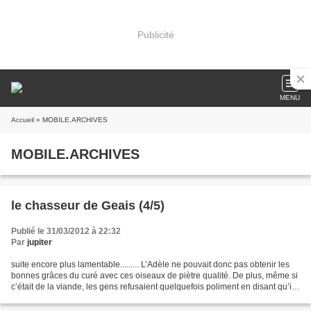
Publicité
MENU
Accueil
» MOBILE.ARCHIVES
MOBILE.ARCHIVES
le chasseur de Geais (4/5)
Publié le 31/03/2012 à 22:32
Par
jupiter
suite encore plus lamentable......... L’Adèle ne pouvait donc pas obtenir les
bonnes grâces du curé avec ces oiseaux de piètre qualité. De plus, même si
c’était de la viande, les gens refusaient quelquefois poliment en disant qu’il
aurait une crise de...