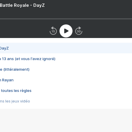
 Battle Royale - DayZ
 DayZ
 a 13 ans (et vous l'avez ignoré)
e (littéralement)
im Rayan
 toutes les règles
s les jeux vidéo
us choquant de Rockstar ? - Le scandale BULLY
e plus moche de Steam