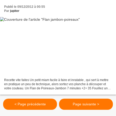
Publié le 09/12/2012 à 00:55
Par
jupiter
Recette vite faites Un petit miam facile à faire et inratable , qui sert à mettre
en pratique un peu de technique, alors sortez vos planche à découper et
votre couteau. Un Flan de Poireaux-Jambon 7 minutes +2+ 35 Fouillez un
peu dans votre réfrigérateur...
< Page précédente
Page suivante >