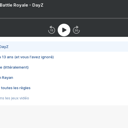
 Battle Royale - DayZ
 DayZ
 a 13 ans (et vous l'avez ignoré)
e (littéralement)
im Rayan
 toutes les règles
s les jeux vidéo
us choquant de Rockstar ? - Le scandale BULLY
e plus moche de Steam