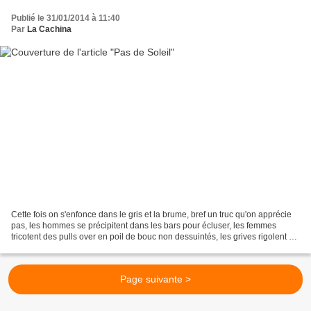
Publié le 31/01/2014 à 11:40
Par
La Cachina
Cette fois on s'enfonce dans le gris et la brume, bref un truc qu'on apprécie
pas, les hommes se précipitent dans les bars pour écluser, les femmes
tricotent des pulls over en poil de bouc non dessuintés, les grives rigolent en
mangeant mes dernières...
Page suivante >