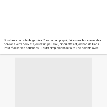
Bouchées de polenta garnies Rien de compliqué, faites une farce avec des
poivrons verts doux et ajoutez un peu d'ail, ciboulettes et jambon de Paris
Pour réaliser les bouchées , il suffit simplement de faire une polenta avec du
lait, sel et parmesan Étendre...