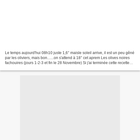
Le temps aujourd'hui 08h10 juste 1,6° maisle soleil arrive, il est un peu gêné
par les oliviers, mais bon.......on s'attend à 18° cet aprem Les olives noires
fachouires (jours 1-2-3 et fin le 28 Novembre) Si j'ai terminée cette recette
c'est pour ne pas...