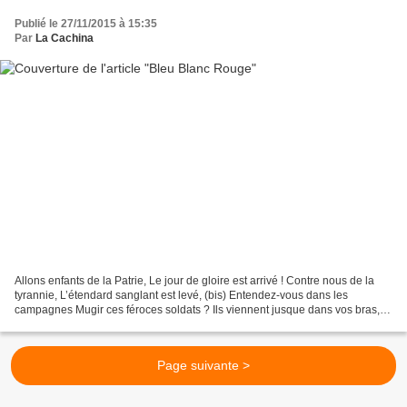
Publié le 27/11/2015 à 15:35
Par
La Cachina
Allons enfants de la Patrie, Le jour de gloire est arrivé ! Contre nous de la
tyrannie, L’étendard sanglant est levé, (bis) Entendez-vous dans les
campagnes Mugir ces féroces soldats ? Ils viennent jusque dans vos bras,
Égorger vos fils, vos compagnes...
Page suivante >