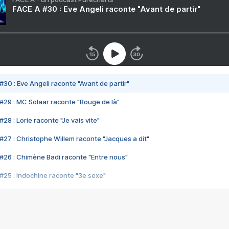
FACE A #30 : Eve Angeli raconte "Avant de partir"
#30 : Eve Angeli raconte "Avant de partir"
#29 : MC Solaar raconte "Bouge de là"
28 : Lorie raconte "Je vais vite"
#27 : Christophe Willem raconte "Jacques a dit"
#26 : Chimène Badi raconte "Entre nous"
#25 : Indochine raconte "3e sexe"
#24 : Zaho raconte "C'est chelou"
#23 : Patrick Bruel raconte "Au café des délices"