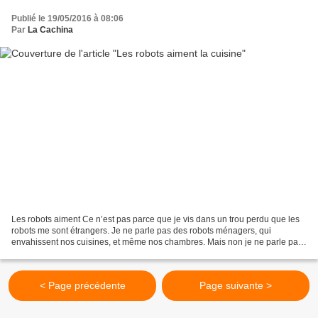
Publié le 19/05/2016 à 08:06
Par
La Cachina
Les robots aiment Ce n’est pas parce que je vis dans un trou perdu que les
robots me sont étrangers. Je ne parle pas des robots ménagers, qui
envahissent nos cuisines, et même nos chambres. Mais non je ne parle pas
des sex toys, mais des ramasses poussière...
< Page précédente
Page suivante >