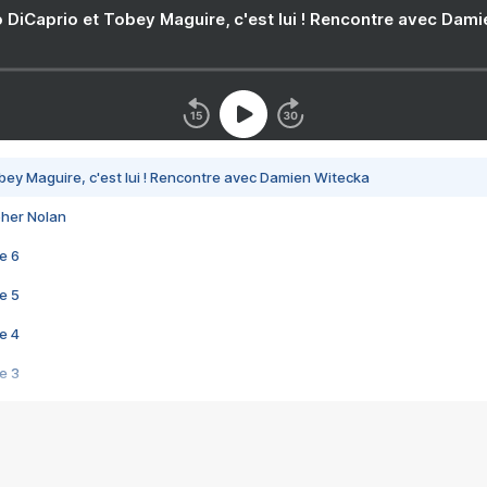
 DiCaprio et Tobey Maguire, c'est lui ! Rencontre avec Dam
bey Maguire, c'est lui ! Rencontre avec Damien Witecka
pher Nolan
e 6
e 5
e 4
e 3
s créatrices de la VF !
e 2