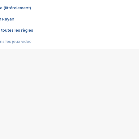
e (littéralement)
im Rayan
 toutes les règles
s les jeux vidéo
us choquant de Rockstar ? - Le scandale BULLY
e plus moche de Steam
du RÊVE tourne au CAUCHEMAR
pendant 8 heures
it… à tort
umiliés par un jeu vidéo
ire - Final Fantasy 8
ti un empire - Age of Empires