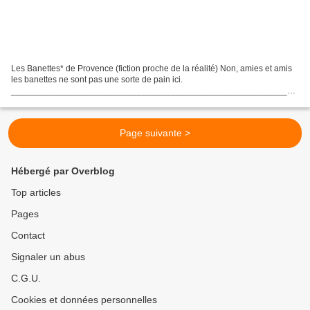
Les Banettes* de Provence (fiction proche de la réalité) Non, amies et amis
les banettes ne sont pas une sorte de pain ici.
___________________________________________________________
_ Ce jour là j’étais plein de bonne volonté et je venais de ramasser...
Page suivante >
Hébergé par Overblog
Top articles
Pages
Contact
Signaler un abus
C.G.U.
Cookies et données personnelles