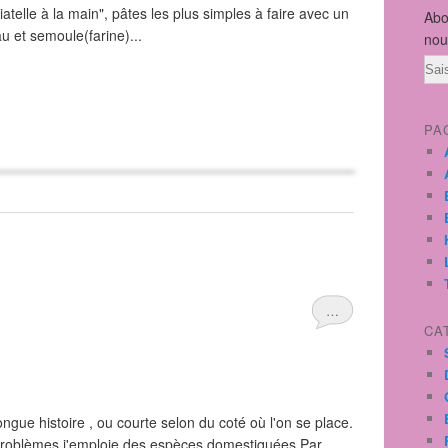
atelle à la main", pâtes les plus simples à faire avec un
Abo
 et semoule(farine)...
nou
Ema
PA
…
CA
gue histoire , ou courte selon du coté où l'on se place.
 problèmes j'emploie des espèces domestiquées Par