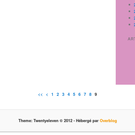
AR
<<
<
1
2
3
4
5
6
7
8
9
Theme: Twentyeleven © 2012 -
Hébergé par
Overblog