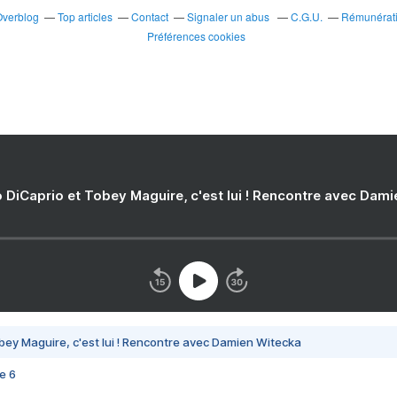
Overblog
Top articles
Contact
Signaler un abus
C.G.U.
Rémunératio
Préférences cookies
 DiCaprio et Tobey Maguire, c'est lui ! Rencontre avec Dam
bey Maguire, c'est lui ! Rencontre avec Damien Witecka
e 6