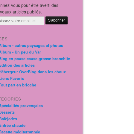
nnez-vous pour être averti des
veaux articles publiés.
il
GES
Album - autres paysages et photos
Album - Un peu du Var
Blog en pause cause grosse bronchite
Edition des articles
Hébergeur OverBlog dans les choux
Liens Favoris
Tout part en brioche
TÉGORIES
Spécialités provençales
Desserts
Galèjades
Entrée chaude
Recette méditerrannée