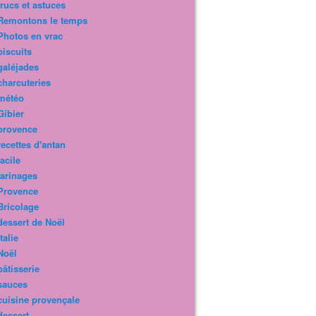
trucs et astuces
Remontons le temps
Photos en vrac
biscuits
galéjades
charcuteries
météo
Gibier
provence
recettes d'antan
facile
farinages
Provence
Bricolage
dessert de Noël
Italie
Noël
pâtisserie
sauces
cuisine provençale
dessert