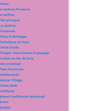
Divers
la cachina Provence
la cachina
Plat principal
La cachina
Conserves
Pains et farinages
Techniques et trucs
Entrée froide
Villages -monuments et paysage
Cuisine au feu de bois
plat provençal
Plats Communs
méditerranée
Spécial Village
Entrée tiède
confitures
dessert traditionnel provençal
divers
Soupes