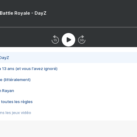
 Battle Royale - DayZ
 DayZ
 a 13 ans (et vous l'avez ignoré)
e (littéralement)
im Rayan
 toutes les règles
s les jeux vidéo
us choquant de Rockstar ? - Le scandale BULLY
e plus moche de Steam