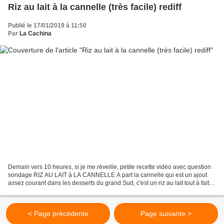
Riz au lait à la cannelle (très facile) rediff
Publié le 17/01/2019 à 11:50
Par
La Cachina
Demain vers 10 heures, si je me réveille, petite recette vidéo avec question
sondage RIZ AU LAIT à LA CANNELLE A part la cannelle qui est un ajout
assez courant dans les desserts du grand Sud, c'est un riz au lait tout à fait
classique que je vous propose...
< Page précédente
Page suivante >