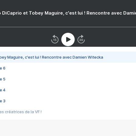
 DiCaprio et Tobey Maguire, c'est lui ! Rencontre avec Dam
bey Maguire, c'est lui ! Rencontre avec Damien Witecka
e 6
e 5
e 4
e 3
s créatrices de la VF !
e 2
e 1