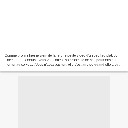
Comme promis hier je vient de faire une petite vidéo d'un oeuf au plat, oui
d'accord deux oeufs ! Vous vous dites : sa bronchite de ses poumons est
monter au cerveau. Vous n'avez pas tort, elle s'est arrêtée quand elle à vu un
peu de crâne dégarnie. Que...