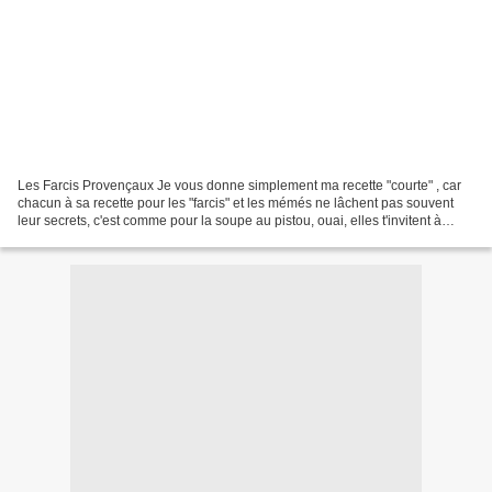
Les Farcis Provençaux Je vous donne simplement ma recette "courte" , car
chacun à sa recette pour les "farcis" et les mémés ne lâchent pas souvent
leur secrets, c'est comme pour la soupe au pistou, ouai, elles t'invitent à
manger leurs excellents farcis,...