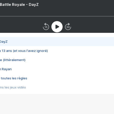
 Battle Royale - DayZ
 DayZ
 a 13 ans (et vous l'avez ignoré)
e (littéralement)
im Rayan
 toutes les règles
s les jeux vidéo
us choquant de Rockstar ? - Le scandale BULLY
e plus moche de Steam