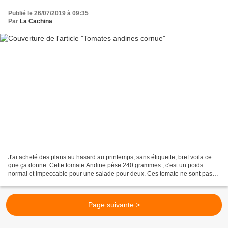
Publié le 26/07/2019 à 09:35
Par
La Cachina
J'ai acheté des plans au hasard au printemps, sans étiquette, bref voila ce
que ça donne. Cette tomate Andine pèse 240 grammes , c'est un poids
normal et impeccable pour une salade pour deux. Ces tomate ne sont pas
BIO elles sont "Naturelles", de la terre...
Page suivante >