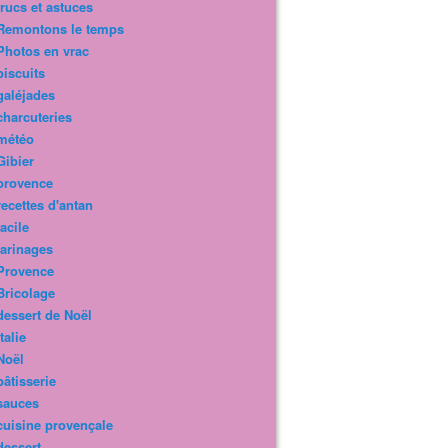
trucs et astuces
Remontons le temps
Photos en vrac
biscuits
galéjades
charcuteries
météo
Gibier
provence
recettes d'antan
facile
farinages
Provence
Bricolage
dessert de Noël
Italie
Noël
pâtisserie
sauces
cuisine provençale
dessert