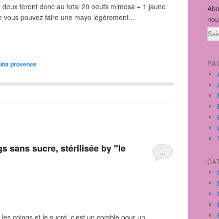
 deux feront donc au total 20 oeufs mimosa + 1 jaune
Abo
e vous pouvez faire une mayo légèrement...
nou
Ema
PA
hina provence
…
CA
es coings et le sucré, c'est un comble pour un