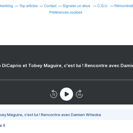
Overblog
Top articles
Contact
Signaler un abus
C.G.U.
Rémunératio
Préférences cookies
 DiCaprio et Tobey Maguire, c'est lui ! Rencontre avec Dam
bey Maguire, c'est lui ! Rencontre avec Damien Witecka
e 6