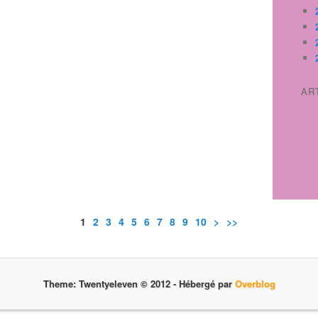
AR
1
2
3
4
5
6
7
8
9
10
>
>>
Theme: Twentyeleven © 2012 -
Hébergé par
Overblog