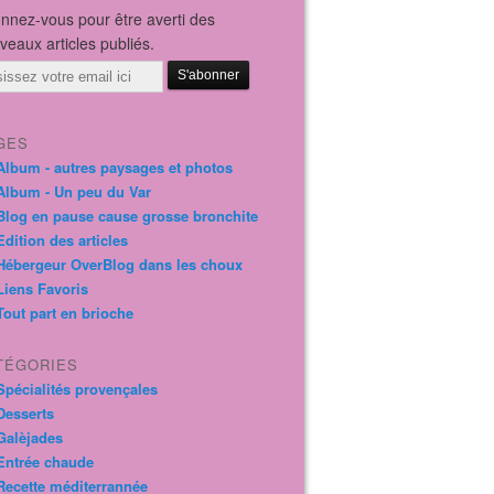
nnez-vous pour être averti des
veaux articles publiés.
il
GES
Album - autres paysages et photos
Album - Un peu du Var
Blog en pause cause grosse bronchite
Edition des articles
Hébergeur OverBlog dans les choux
Liens Favoris
Tout part en brioche
TÉGORIES
Spécialités provençales
Desserts
Galèjades
Entrée chaude
Recette méditerrannée