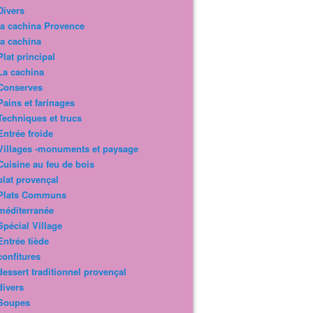
Divers
la cachina Provence
la cachina
Plat principal
La cachina
Conserves
Pains et farinages
Techniques et trucs
Entrée froide
Villages -monuments et paysage
Cuisine au feu de bois
plat provençal
Plats Communs
méditerranée
Spécial Village
Entrée tiède
confitures
dessert traditionnel provençal
divers
Soupes