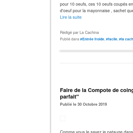
pour 10 oeufs, ces 10 oeufs coupés en
d'oeuf pour la mayonnaise , sachet qu
Lire la suite
Rédigé par
La Cachina
Publié dans
#Entrée froide
,
#facile
,
#la cac
Faire de la Compote de coings sans sucre, stérilisée by "le
parfait"
Publié le 30 Octobre 2019
Comme vous le savez je patauge dans l