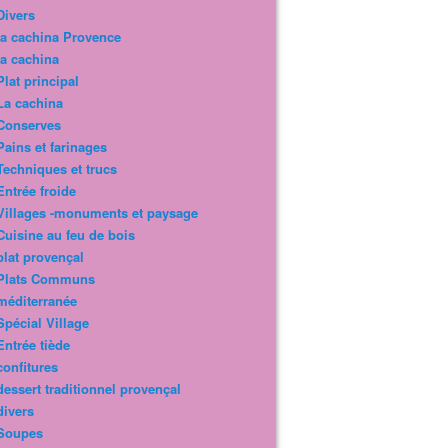
Divers
la cachina Provence
la cachina
Plat principal
La cachina
Conserves
Pains et farinages
Techniques et trucs
Entrée froide
Villages -monuments et paysage
Cuisine au feu de bois
plat provençal
Plats Communs
méditerranée
Spécial Village
Entrée tiède
confitures
dessert traditionnel provençal
divers
Soupes