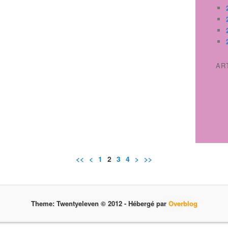
AR
<<
<
1
2
3
4
>
>>
Theme: Twentyeleven © 2012 -
Hébergé par
Overblog