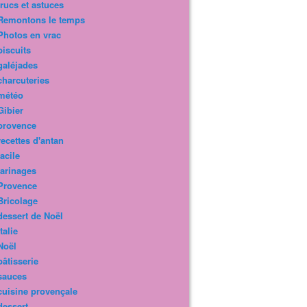
trucs et astuces
Remontons le temps
Photos en vrac
biscuits
galéjades
charcuteries
météo
Gibier
provence
recettes d'antan
facile
farinages
Provence
Bricolage
dessert de Noël
Italie
Noël
pâtisserie
sauces
cuisine provençale
dessert