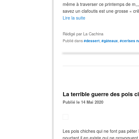
même à traverser ce printemps de m,,,,
savez un clafoutis est une grosse « crê
Lire la suite
Rédigé par
La Cachina
Publié dans
#dessert
,
#gâteaux
,
#cerises n
La terrible guerre des pois 
Publié le 14 Mai 2020
Les pois chiches qui ne font pas péter 
pourtant il en existe qui ne provoquent p