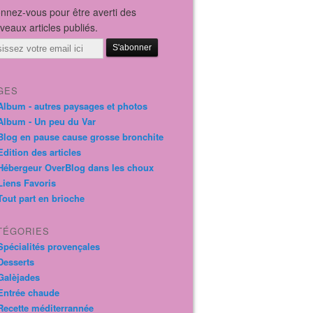
nnez-vous pour être averti des
veaux articles publiés.
il
GES
Album - autres paysages et photos
Album - Un peu du Var
Blog en pause cause grosse bronchite
Edition des articles
Hébergeur OverBlog dans les choux
Liens Favoris
Tout part en brioche
TÉGORIES
Spécialités provençales
Desserts
Galèjades
Entrée chaude
Recette méditerrannée