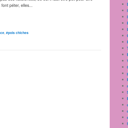
ont péter, elles...
nce
,
#pois chiches