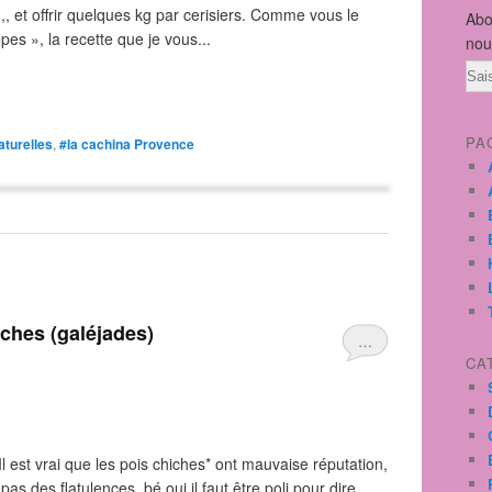
, et offrir quelques kg par cerisiers. Comme vous le
Abo
pes », la recette que je vous...
nou
Ema
PA
aturelles
,
#la cachina Provence
ciches (galéjades)
…
CA
Il est vrai que les pois chiches* ont mauvaise réputation,
as des flatulences, bé oui il faut être poli pour dire