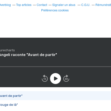
Overblog
Top articles
Contact
Signaler un abus
C.G.U.
Rémunératio
Préférences cookies
Purecharts
ngeli raconte "Avant de partir"
vant de partir"
Bouge de là"