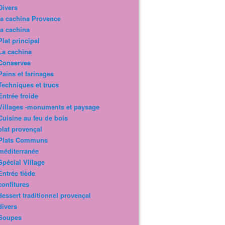
Divers
la cachina Provence
la cachina
Plat principal
La cachina
Conserves
Pains et farinages
Techniques et trucs
Entrée froide
Villages -monuments et paysage
Cuisine au feu de bois
plat provençal
Plats Communs
méditerranée
Spécial Village
Entrée tiède
confitures
dessert traditionnel provençal
divers
Soupes