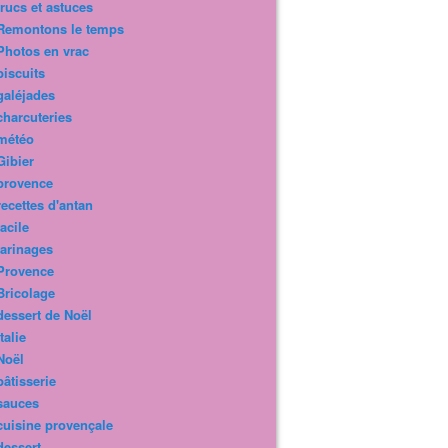
trucs et astuces
Remontons le temps
Photos en vrac
biscuits
galéjades
charcuteries
météo
Gibier
provence
recettes d'antan
facile
farinages
Provence
Bricolage
dessert de Noël
Italie
Noël
pâtisserie
sauces
cuisine provençale
dessert