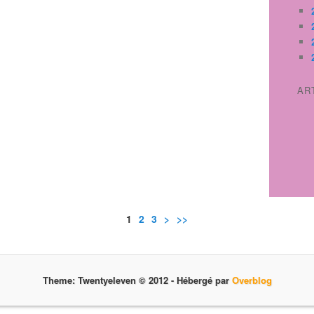
AR
1
2
3
>
>>
Theme: Twentyeleven © 2012 -
Hébergé par
Overblog