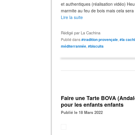
et authentiques (réalisation vidéo) Heuu
marmite au feu de bois mais cela sera 
Lire la suite
Rédigé par
La Cachina
Publié dans
#tradition provençale
,
#la cach
méditerrannée
,
#biscuits
Faire une Tarte BOVA (Andalousie) le goûter sain et pas cher
pour les enfants enfants
Publié le 18 Mars 2022