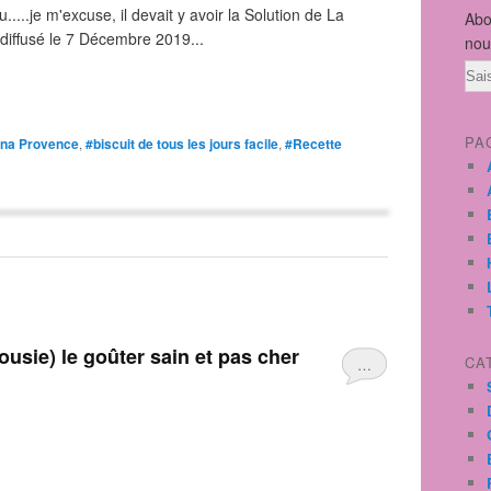
.....je m'excuse, il devait y avoir la Solution de La
Abo
diffusé le 7 Décembre 2019...
nou
Ema
PA
ina Provence
,
#biscuit de tous les jours facile
,
#Recette
CA
…