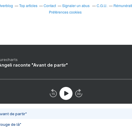
Overblog
Top articles
Contact
Signaler un abus
C.G.U.
Rémunératio
Préférences cookies
Purecharts
ngeli raconte "Avant de partir"
vant de partir"
Bouge de là"