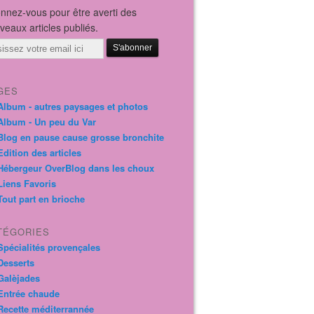
nnez-vous pour être averti des
veaux articles publiés.
il
GES
Album - autres paysages et photos
Album - Un peu du Var
Blog en pause cause grosse bronchite
Edition des articles
Hébergeur OverBlog dans les choux
Liens Favoris
Tout part en brioche
TÉGORIES
Spécialités provençales
Desserts
Galèjades
Entrée chaude
Recette méditerrannée