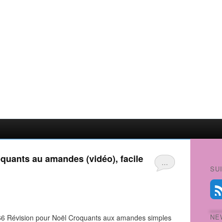
oquants au amandes (vidéo), facile
…
SU
NE
8yo66 Révision pour Noël Croquants aux amandes simples