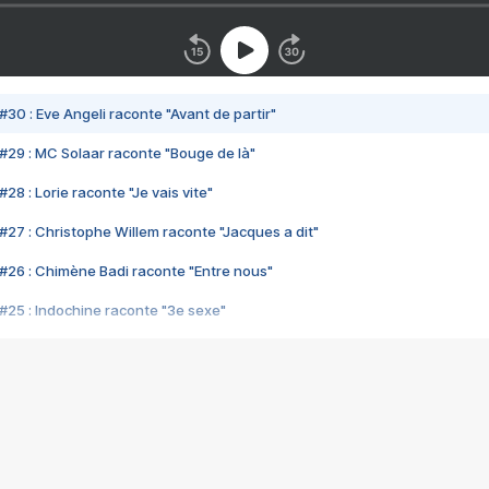
#30 : Eve Angeli raconte "Avant de partir"
#29 : MC Solaar raconte "Bouge de là"
28 : Lorie raconte "Je vais vite"
#27 : Christophe Willem raconte "Jacques a dit"
#26 : Chimène Badi raconte "Entre nous"
#25 : Indochine raconte "3e sexe"
#24 : Zaho raconte "C'est chelou"
#23 : Patrick Bruel raconte "Au café des délices"
#22 : Kyo raconte "Le chemin"
#21 : Nolwenn Leroy raconte "Cassé"