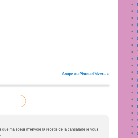
Soupe au Pistou d'hiver... »
des que ma soeur m'envoie la recette de la cansalade je vous
>