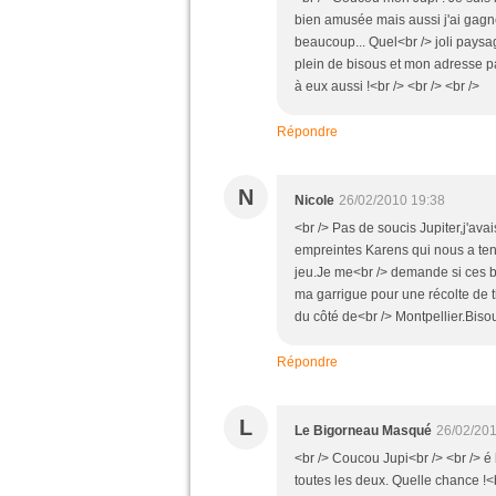
bien amusée mais aussi j'ai gagné
beaucoup... Quel<br /> joli paysag
plein de bisous et mon adresse pa
à eux aussi !<br /> <br /> <br />
Répondre
N
Nicole
26/02/2010 19:38
<br /> Pas de soucis Jupiter,j'av
empreintes Karens qui nous a tenu
jeu.Je me<br /> demande si ces beau
ma garrigue pour une récolte de th
du côté de<br /> Montpellier.Bisou
Répondre
L
Le Bigorneau Masqué
26/02/201
<br /> Coucou Jupi<br /> <br /> é
toutes les deux. Quelle chance !<b