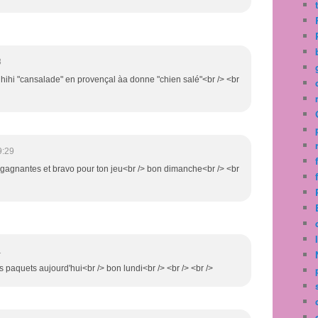
8
> hihi "cansalade" en provençal àa donne "chien salé"<br /> <br
9:29
s gagnantes et bravo pour ton jeu<br /> bon dimanche<br /> <br
1
les paquets aujourd'hui<br /> bon lundi<br /> <br /> <br />