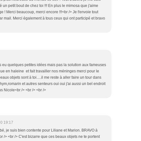
 un petit bout de chez toi !!! En plus le mimosa que j'aime
e ! Merci beaucoup, merci encore !!!<br /> Je t'envoie tout
r mail. Merci également à tous ceux qui ont participé et bravo
ais eu quelques petites idées mais pas la solution aux fameuses
e en haleine et fait travailler nos méninges merci pour le
x objets sont à toi.....il me reste à aller faire un tour dans
ym,romarin et autres senteurs oui oui j'ai aussi un bel endroit
s Nicole<br /> <br /> <br />
0 19:17
 bé, je suis bien contente pour Liliane et Marion. BRAVO à
r /> <br /> C'est bizarre que ces beaux objets ne te portent