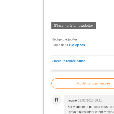
S'inscrire à la newsletter
Rédigé par
jupiter
Publié dans
#Galèjades
« Recette retirée cause...
Ajouter un commentaire
R
regine
28/02/2010 19:11
<br /> jupiter je pense a vous ; 
l'envoie aussitot<br /> <br /> <br /