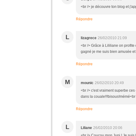
<br /> je découvre ton blog et j'ap
Répondre
L
lizagrece
26/02/2010 21:09
<br /> Grâce à Lililiane on profite
gagné je me suis bien amusée et c
Répondre
M
mounic
26/02/2010 20:49
<br /> c'est vraiment superbe ces e
dans la couale!!!bisous!mémé<br /
Répondre
L
Liliane
26/02/2010 20:06
<br /> Coucou mon Jupi ! Je suis 