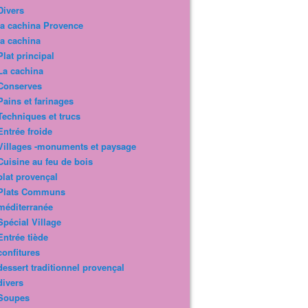
Divers
la cachina Provence
la cachina
Plat principal
La cachina
Conserves
Pains et farinages
Techniques et trucs
Entrée froide
Villages -monuments et paysage
Cuisine au feu de bois
plat provençal
Plats Communs
méditerranée
Spécial Village
Entrée tiède
confitures
dessert traditionnel provençal
divers
Soupes