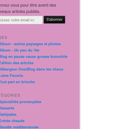
nnez-vous pour être averti des
veaux articles publiés.
il
GES
Album - autres paysages et photos
Album - Un peu du Var
Blog en pause cause grosse bronchite
Edition des articles
Hébergeur OverBlog dans les choux
Liens Favoris
Tout part en brioche
TÉGORIES
Spécialités provençales
Desserts
Galèjades
Entrée chaude
Recette méditerrannée