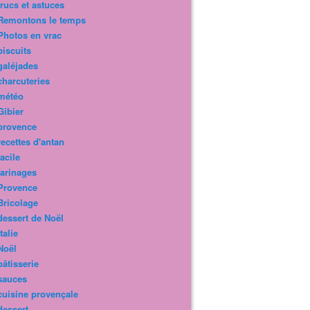
trucs et astuces
Remontons le temps
Photos en vrac
biscuits
galéjades
charcuteries
météo
Gibier
provence
recettes d'antan
facile
farinages
Provence
Bricolage
dessert de Noël
Italie
Noël
pâtisserie
sauces
cuisine provençale
dessert