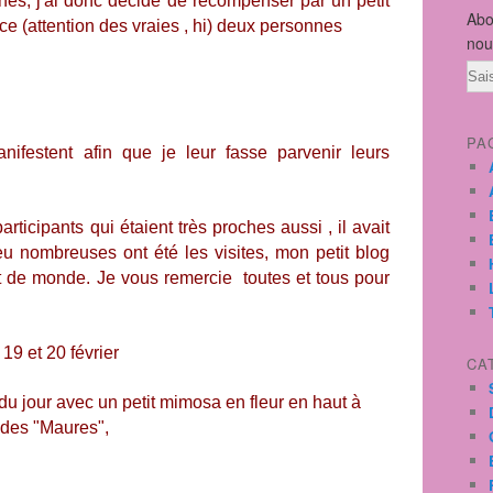
es, j'ai donc décidé de récompenser par un petit
Abo
e (attention des vraies , hi) deux personnes
nou
Ema
PA
anifestent afin que je leur fasse parvenir leurs
ticipants qui étaient très proches aussi , il avait
 nombreuses ont été les visites, mon petit blog
nt de monde. Je vous remercie toutes et tous pour
19 et 20 février
CA
o du jour avec un petit mimosa en fleur en haut à
u des "Maures",