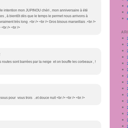
belle intention mon JUPINOU chéri , mon anniversaire à été
tes , à bientôt dès que le temps le permet nous arrivons à
vraiment très long .<br /> <br /> Gros bisous marseillais .<br />
<br /> <br />
AR
2
 routes sont barrées par la neige et on bouffe les corbeaux , !
bisous pour vous trois ..et douce nuit <br /> <br /> <br />