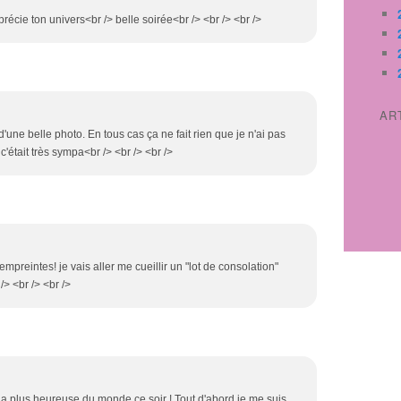
précie ton univers<br /> belle soirée<br /> <br /> <br />
AR
 d'une belle photo. En tous cas ça ne fait rien que je n'ai pas
'était très sympa<br /> <br /> <br />
mpreintes! je vais aller me cueillir un "lot de consolation"
> <br /> <br />
la plus heureuse du monde ce soir ! Tout d'abord je me suis