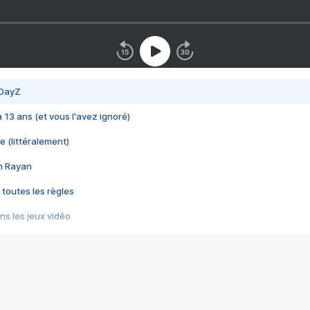
 DayZ
 a 13 ans (et vous l'avez ignoré)
e (littéralement)
im Rayan
 toutes les règles
s les jeux vidéo
us choquant de Rockstar ? - Le scandale BULLY
e plus moche de Steam
du RÊVE tourne au CAUCHEMAR