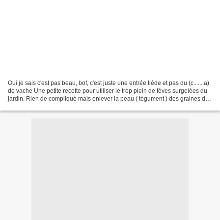
Oui je sais c'est pas beau, bof, c'est juste une entrée tiède et pas du (c.......a)
de vache Une petite recette pour utiliser le trop plein de fèves surgelées du
jardin. Rien de compliqué mais enlever la peau ( tégument ) des graines de
fèves c'est long....