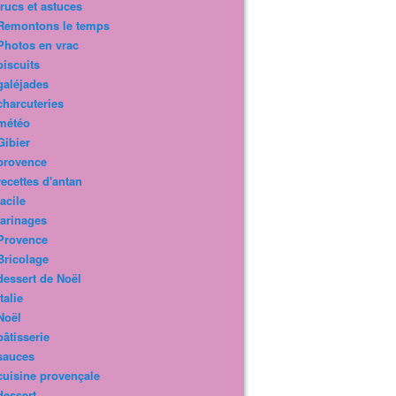
trucs et astuces
Remontons le temps
Photos en vrac
biscuits
galéjades
charcuteries
météo
Gibier
provence
recettes d'antan
facile
farinages
Provence
Bricolage
dessert de Noël
Italie
Noël
pâtisserie
sauces
cuisine provençale
dessert