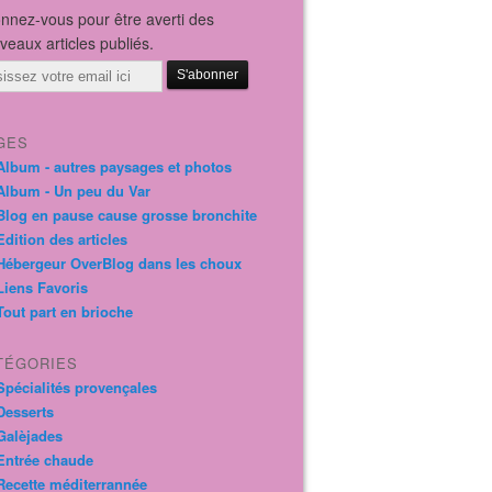
nnez-vous pour être averti des
veaux articles publiés.
il
GES
Album - autres paysages et photos
Album - Un peu du Var
Blog en pause cause grosse bronchite
Edition des articles
Hébergeur OverBlog dans les choux
Liens Favoris
Tout part en brioche
TÉGORIES
Spécialités provençales
Desserts
Galèjades
Entrée chaude
Recette méditerrannée