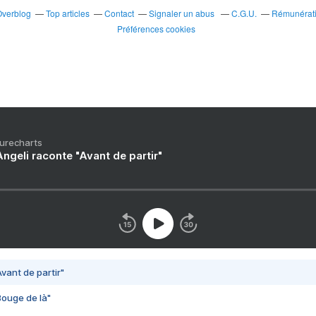
Overblog
Top articles
Contact
Signaler un abus
C.G.U.
Rémunératio
Préférences cookies
Purecharts
ngeli raconte "Avant de partir"
vant de partir"
Bouge de là"