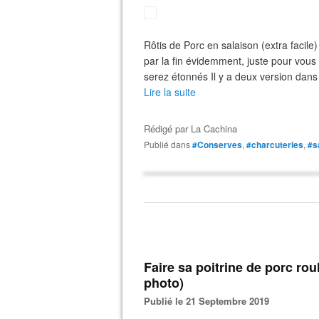
Rôtis de Porc en salaison (extra facil
par la fin évidemment, juste pour vous 
serez étonnés Il y a deux version dans c
Lire la suite
Rédigé par
La Cachina
Publié dans
#Conserves
,
#charcuteries
,
#s
Faire sa poitrine de porc roulée (version détaillée photo par
photo)
Publié le 21 Septembre 2019