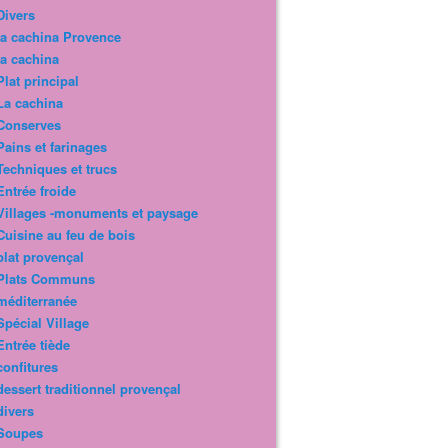
Divers
la cachina Provence
la cachina
Plat principal
La cachina
Conserves
Pains et farinages
Techniques et trucs
Entrée froide
Villages -monuments et paysage
Cuisine au feu de bois
plat provençal
Plats Communs
méditerranée
Spécial Village
Entrée tiède
confitures
dessert traditionnel provençal
divers
Soupes