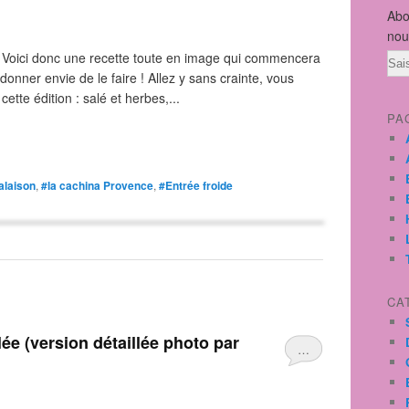
Abo
nou
e) Voici donc une recette toute en image qui commencera
Ema
donner envie de le faire ! Allez y sans crainte, vous
ette édition : salé et herbes,...
PA
alaison
,
#la cachina Provence
,
#Entrée froide
CA
…