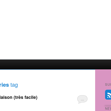
ries
tag
SU
laison (très facile)
…
NE