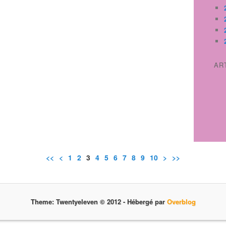
AR
<<
<
1
2
3
4
5
6
7
8
9
10
>
>>
Theme: Twentyeleven © 2012 -
Hébergé par
Overblog