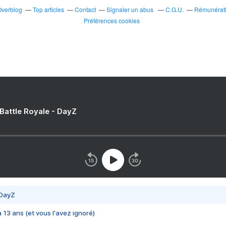
Overblog
Top articles
Contact
Signaler un abus
C.G.U.
Rémunératio
Préférences cookies
 Battle Royale - DayZ
 DayZ
 a 13 ans (et vous l'avez ignoré)