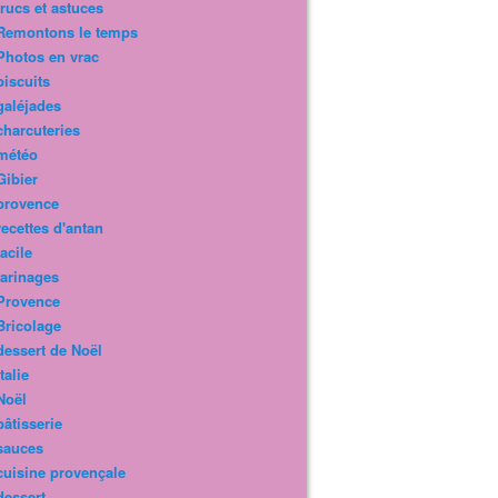
trucs et astuces
Remontons le temps
Photos en vrac
biscuits
galéjades
charcuteries
météo
Gibier
provence
recettes d'antan
facile
farinages
Provence
Bricolage
dessert de Noël
Italie
Noël
pâtisserie
sauces
cuisine provençale
dessert