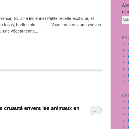
Abo
nou
ovence) (cuisine indienne) Petite recette exotique, et
Ema
tacos, buritos etc............. Vous trouverez une version
uisine végétarienne...
PA
CA
…