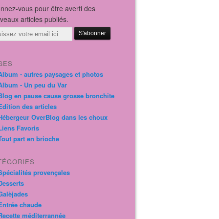
nnez-vous pour être averti des
veaux articles publiés.
il
GES
Album - autres paysages et photos
Album - Un peu du Var
Blog en pause cause grosse bronchite
Edition des articles
Hébergeur OverBlog dans les choux
Liens Favoris
Tout part en brioche
TÉGORIES
Spécialités provençales
Desserts
Galèjades
Entrée chaude
Recette méditerrannée