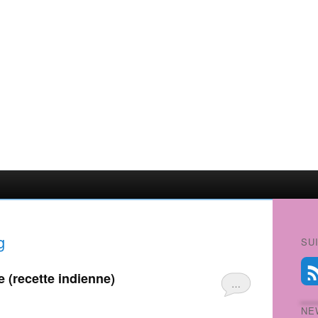
g
SU
le (recette indienne)
…
NE