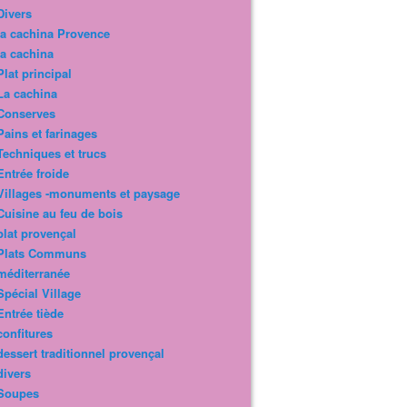
Divers
la cachina Provence
la cachina
Plat principal
La cachina
Conserves
Pains et farinages
Techniques et trucs
Entrée froide
Villages -monuments et paysage
Cuisine au feu de bois
plat provençal
Plats Communs
méditerranée
Spécial Village
Entrée tiède
confitures
dessert traditionnel provençal
divers
Soupes