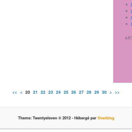
AR
<<
<
10
20
21
22
23
24
25
26
27
28
29
30
40
50
60
70
80
90
100
>
>>
Theme: Twentyeleven © 2012 -
Hébergé par
Overblog