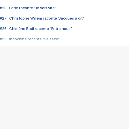
28 : Lorie raconte "Je vais vite"
#27 : Christophe Willem raconte "Jacques a dit"
#26 : Chimène Badi raconte "Entre nous"
#25 : Indochine raconte "3e sexe"
#24 : Zaho raconte "C'est chelou"
#23 : Patrick Bruel raconte "Au café des délices"
#22 : Kyo raconte "Le chemin"
#21 : Nolwenn Leroy raconte "Cassé"
#20 : Patrick Hernandez raconte "Born to be alive"
#19 : Lorie raconte "Près de moi"
#18 : Michael Jones raconte "A nos actes manqués" (avec Jean-Jacque
#17 : Khaled raconte "Aïcha"