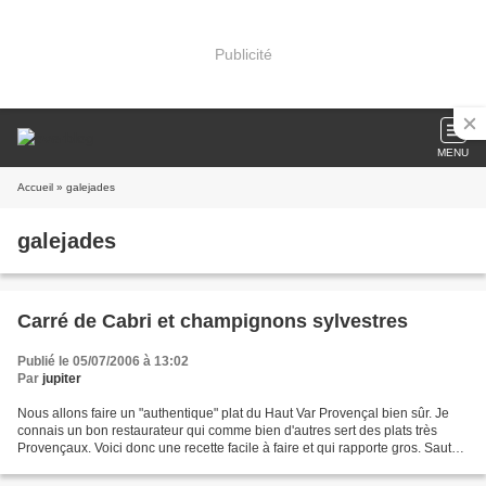
Publicité
MENU
Accueil
» galejades
galejades
Carré de Cabri et champignons sylvestres
Publié le 05/07/2006 à 13:02
Par
jupiter
Nous allons faire un "authentique" plat du Haut Var Provençal bien sûr. Je
connais un bon restaurateur qui comme bien d'autres sert des plats très
Provençaux. Voici donc une recette facile à faire et qui rapporte gros. Sauté
de Cabri Provençal et sa poêlée...