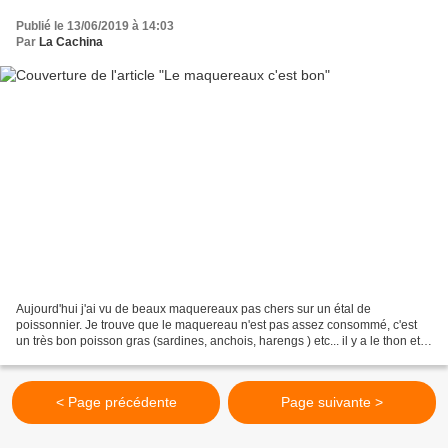
Publié le 13/06/2019 à 14:03
Par
La Cachina
Aujourd'hui j'ai vu de beaux maquereaux pas chers sur un étal de
poissonnier. Je trouve que le maquereau n'est pas assez consommé, c'est
un très bon poisson gras (sardines, anchois, harengs ) etc... il y a le thon et
le saumon en haut de la chaine alimentaire,...
< Page précédente
Page suivante >