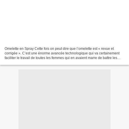
Omelette en Spray Cette fois on peut dire que l’omelette est « revue et
corrigée ». C’est une énorme avancée technologique qui va certainement
faciliter le travail de toutes les femmes qui en avaient marre de battre les
œufs au fouet « électrique bien...