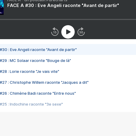
FACE A #30 : Eve Angeli raconte "Avant de partir"
#30 : Eve Angeli raconte "Avant de partir"
#29 : MC Solaar raconte "Bouge de là"
28 : Lorie raconte "Je vais vite"
#27 : Christophe Willem raconte "Jacques a dit"
#26 : Chimène Badi raconte "Entre nous"
#25 : Indochine raconte "3e sexe"
#24 : Zaho raconte "C'est chelou"
#23 : Patrick Bruel raconte "Au café des délices"