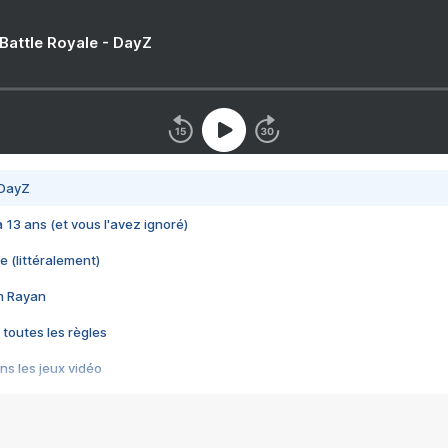
 Battle Royale - DayZ
 DayZ
 a 13 ans (et vous l'avez ignoré)
e (littéralement)
im Rayan
 toutes les règles
s les jeux vidéo
us choquant de Rockstar ? - Le scandale BULLY
e plus moche de Steam