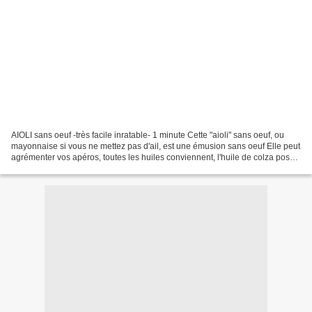
AIOLI sans oeuf -très facile inratable- 1 minute Cette "aioli" sans oeuf, ou
mayonnaise si vous ne mettez pas d'ail, est une émusion sans oeuf Elle peut
agrémenter vos apéros, toutes les huiles conviennent, l'huile de colza pose
qq difficulté. Pour moi...