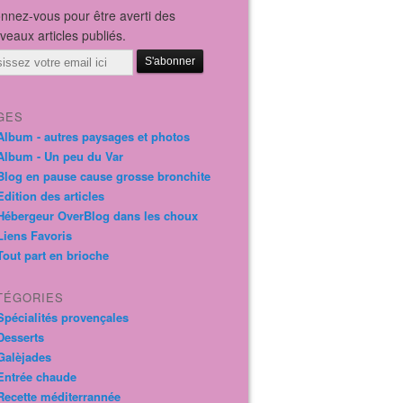
nnez-vous pour être averti des
veaux articles publiés.
il
GES
Album - autres paysages et photos
Album - Un peu du Var
Blog en pause cause grosse bronchite
Edition des articles
Hébergeur OverBlog dans les choux
Liens Favoris
Tout part en brioche
TÉGORIES
Spécialités provençales
Desserts
Galèjades
Entrée chaude
Recette méditerrannée