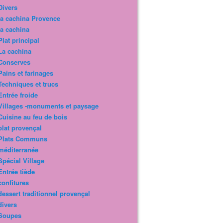
Divers
la cachina Provence
la cachina
Plat principal
La cachina
Conserves
Pains et farinages
Techniques et trucs
Entrée froide
Villages -monuments et paysage
Cuisine au feu de bois
plat provençal
Plats Communs
méditerranée
Spécial Village
Entrée tiède
confitures
dessert traditionnel provençal
divers
Soupes