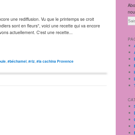
Abo
nou
ore une rediffusion. Vu que le printemps se croit
Ema
ers sont en fleurs", voici une recette qui va encore
vons actuellement. C'est une recette...
PA
ule
,
#béchamel
,
#riz
,
#la cachina Provence
CA