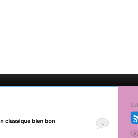
SU
 un classique bien bon
…
NE