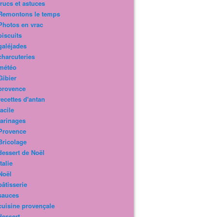
trucs et astuces
Remontons le temps
Photos en vrac
biscuits
galéjades
charcuteries
météo
Gibier
provence
recettes d'antan
facile
farinages
Provence
Bricolage
dessert de Noël
Italie
Noël
pâtisserie
sauces
cuisine provençale
dessert