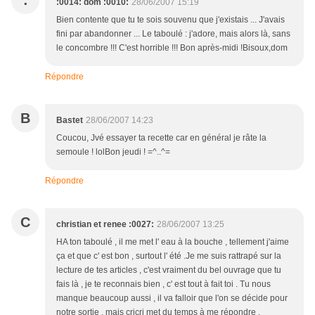
:
:0014: dom :0010:
28/06/2007 15:19
Bien contente que tu te sois souvenu que j'existais ... J'avais
fini par abandonner ... Le taboulé : j'adore, mais alors là, sans
le concombre !!! C'est horrible !!! Bon après-midi !Bisoux,dom
Répondre
B
Bastet
28/06/2007 14:23
Coucou, Jvé essayer ta recette car en général je râte la
semoule ! lolBon jeudi ! =^..^=
Répondre
C
christian et renee :0027:
28/06/2007 13:25
HA ton taboulé , il me met l' eau à la bouche , tellement j'aime
ça et que c' est bon , surtout l' été .Je me suis rattrapé sur la
lecture de tes articles , c'est vraiment du bel ouvrage que tu
fais là , je te reconnais bien , c' est tout à fait toi . Tu nous
manque beaucoup aussi , il va falloir que l'on se décide pour
notre sortie , mais cricri met du temps à me répondre .