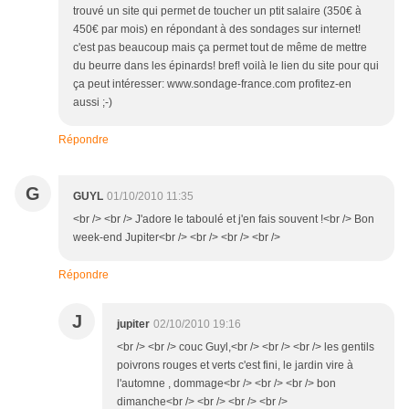
trouvé un site qui permet de toucher un ptit salaire (350€ à
450€ par mois) en répondant à des sondages sur internet!
c'est pas beaucoup mais ça permet tout de même de mettre
du beurre dans les épinards! bref! voilà le lien du site pour qui
ça peut intéresser: www.sondage-france.com profitez-en
aussi ;-)
Répondre
G
GUYL
01/10/2010 11:35
<br /> <br /> J'adore le taboulé et j'en fais souvent !<br /> Bon
week-end Jupiter<br /> <br /> <br /> <br />
Répondre
J
jupiter
02/10/2010 19:16
<br /> <br /> couc Guyl,<br /> <br /> <br /> les gentils
poivrons rouges et verts c'est fini, le jardin vire à
l'automne , dommage<br /> <br /> <br /> bon
dimanche<br /> <br /> <br /> <br />