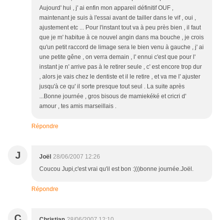
Aujourd' hui , j' ai enfin mon appareil définitif OUF ,
maintenant je suis à l'essai avant de tailler dans le vif , oui ,
ajustement etc ... Pour l'instant tout va à peu près bien , il faut
que je m' habitue à ce nouvel angin dans ma bouche , je crois
qu'un petit raccord de limage sera le bien venu à gauche , j' ai
une petite gêne , on verra demain , l' ennui c'est que pour l'
instant je n' arrive pas à le retirer seule , c' est encore trop dur
, alors je vais chez le dentiste et il le retire , et va me l' ajuster
jusqu'à ce qu' il sorte presque tout seul . La suite après
...Bonne journée , gros bisous de mamiekéké et cricri d'
amour , tes amis marseillais .
Répondre
J
Joël
28/06/2007 12:26
Coucou Jupi,c'est vrai qu'il est bon :)))bonne journée.Joël.
Répondre
C
Christian
28/06/2007 12:10