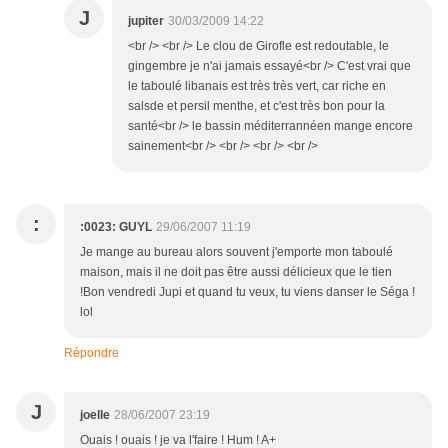
J
jupiter
30/03/2009 14:22
<br /> <br /> Le clou de Girofle est redoutable, le
gingembre je n'ai jamais essayé<br /> C'est vrai que
le taboulé libanais est très très vert, car riche en
salsde et persil menthe, et c'est très bon pour la
santé<br /> le bassin méditerrannéen mange encore
sainement<br /> <br /> <br /> <br />
:
:0023: GUYL
29/06/2007 11:19
Je mange au bureau alors souvent j'emporte mon taboulé
maison, mais il ne doit pas être aussi délicieux que le tien
!Bon vendredi Jupi et quand tu veux, tu viens danser le Séga !
lol
Répondre
J
joelle
28/06/2007 23:19
Ouais ! ouais ! je va l'faire ! Hum ! A+