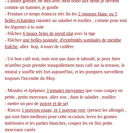
- Laissez gonfler, bé moi avec mon bobo aux dents je devient
comme un hamster, je gonfle
- Pendant ce temps émincez très fin les
2 oignons blanc ou 5
belles échalottes
rajoutez au saladier et touillez , comme pour tout
les légumes à la suite
- Hâchez
6 beaux brins de persil plat
avec la tige
- Hâchez
une belles poignée d'extrémités somitales de menthe
fraîche
, allez hop, 4 tours de cuillère
- Un bon café noir, mais non pas dans le taboulé, je peux bien
m'arrêter pour prendre tranquillement mon café sur la terrasse, le
mistral y souffle très fort aujourd'hui, et les pompiers surveillent
toujours l'incendie du Muy.
- Mondez et épépinez
3 tomates moyennes
que vous coupez en
petits , petits morceaux, allez zou , dans le saladier , touillez
- mettre un peu de
poivre et de se
l
- Rincez
1 poivron rouge, et 1 poivron vert
(prenez les allongés ,
qui sont bien meilleurs pour cette occasion, levez les graines
intérieures et les parties blanches, coupez les en fins petits
morceaux carrés