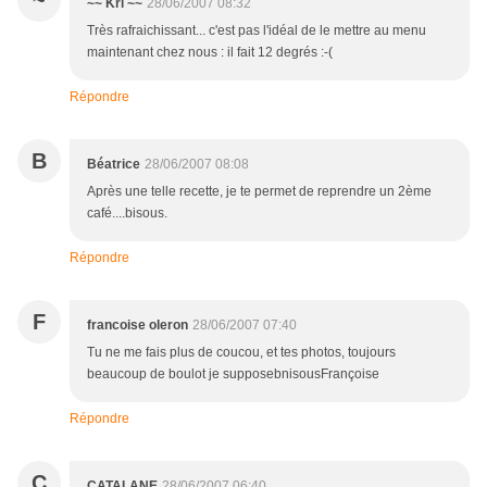
~
~~ Kri ~~
28/06/2007 08:32
Très rafraichissant... c'est pas l'idéal de le mettre au menu
maintenant chez nous : il fait 12 degrés :-(
Répondre
B
Béatrice
28/06/2007 08:08
Après une telle recette, je te permet de reprendre un 2ème
café....bisous.
Répondre
F
francoise oleron
28/06/2007 07:40
Tu ne me fais plus de coucou, et tes photos, toujours
beaucoup de boulot je supposebnisousFrançoise
Répondre
C
CATALANE
28/06/2007 06:40