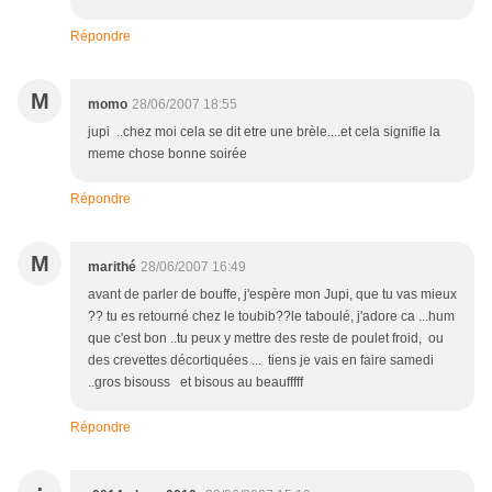
Répondre
M
momo
28/06/2007 18:55
jupi ..chez moi cela se dit etre une brèle....et cela signifie la
meme chose bonne soirée
Répondre
M
marithé
28/06/2007 16:49
avant de parler de bouffe, j'espère mon Jupi, que tu vas mieux
?? tu es retourné chez le toubib??le taboulé, j'adore ca ...hum
que c'est bon ..tu peux y mettre des reste de poulet froid, ou
des crevettes décortiquées ... tiens je vais en faire samedi
..gros bisouss et bisous au beaufffff
Répondre