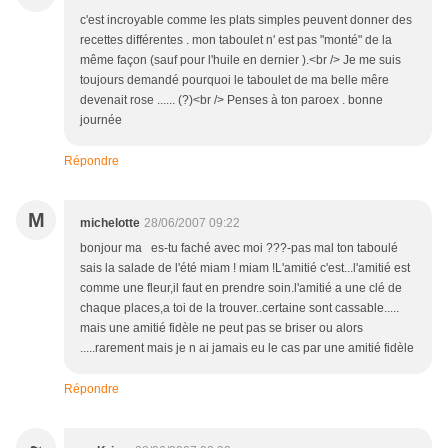
c'est incroyable comme les plats simples peuvent donner des
recettes différentes . mon taboulet n' est pas "monté" de la
même façon (sauf pour l'huile en dernier ).<br /> Je me suis
toujours demandé pourquoi le taboulet de ma belle mêre
devenait rose ...... (?)<br /> Penses à ton paroex . bonne
journée
Répondre
M
michelotte
28/06/2007 09:22
bonjour ma es-tu faché avec moi ???-pas mal ton taboulé
sais la salade de l'été miam ! miam !L'amitié c'est...l'amitié est
comme une fleur,il faut en prendre soin.l'amitié a une clé de
chaque places,a toi de la trouver..certaine sont cassable.....
mais une amitié fidèle ne peut pas se briser ou alors
.....rarement mais je n ai jamais eu le cas par une amitié fidèle
Répondre