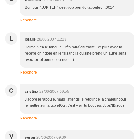
Bonjour "JUPITER" c'est trop bon du taboulet. :0014:
Répondre
L
loralie
28/06/2007 11:23
J'aime bien le taboulé...très rafraîchissant....et puis avec ta
recette on rigole en le faisant..la cuisine prend un autre sens
avec toi lol.bonne journée. ;-)
Répondre
C
cristina
28/06/2007 09:55
J'adore le taboulé, mais j'attends le retour de la chaleur pour
le mettre sur la table!Oui, c'est vrai, tu boudes, Jupi?!Bisous.
Répondre
V
veron
28/06/2007 09:39