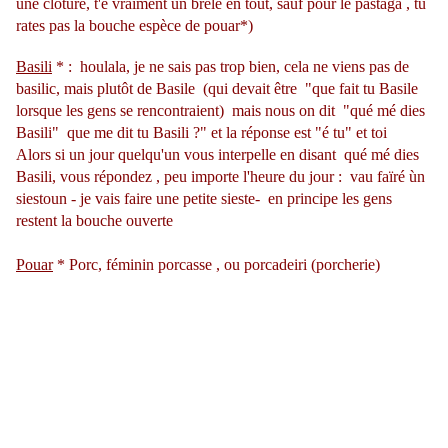
une cloture, t'é vraiment un brèle en tout, sauf pour le pastaga , tu
rates pas la bouche espèce de pouar*)
Basili
* : houlala, je ne sais pas trop bien, cela ne viens pas de
basilic, mais plutôt de Basile (qui devait être "que fait tu Basile
lorsque les gens se rencontraient) mais nous on dit "qué mé dies
Basili" que me dit tu Basili ?" et la réponse est "é tu" et toi
Alors si un jour quelqu'un vous interpelle en disant qué mé dies
Basili, vous répondez , peu importe l'heure du jour : vau faïré ùn
siestoun - je vais faire une petite sieste- en principe les gens
restent la bouche ouverte
Pouar
* Porc, féminin porcasse , ou porcadeiri (porcherie)