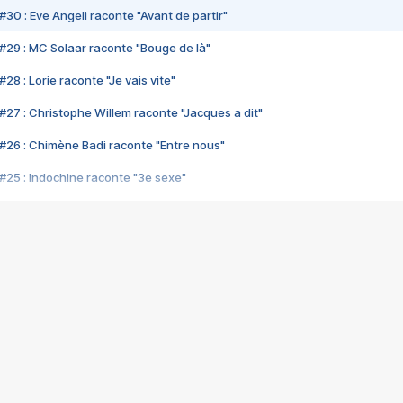
#30 : Eve Angeli raconte "Avant de partir"
#29 : MC Solaar raconte "Bouge de là"
28 : Lorie raconte "Je vais vite"
#27 : Christophe Willem raconte "Jacques a dit"
#26 : Chimène Badi raconte "Entre nous"
#25 : Indochine raconte "3e sexe"
#24 : Zaho raconte "C'est chelou"
#23 : Patrick Bruel raconte "Au café des délices"
#22 : Kyo raconte "Le chemin"
#21 : Nolwenn Leroy raconte "Cassé"
#20 : Patrick Hernandez raconte "Born to be alive"
#19 : Lorie raconte "Près de moi"