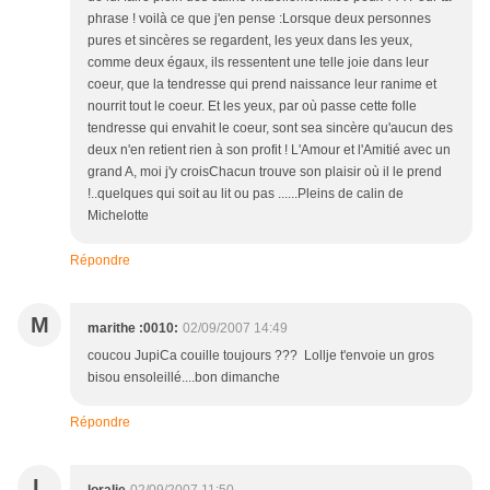
phrase ! voilà ce que j'en pense :Lorsque deux personnes
pures et sincères se regardent, les yeux dans les yeux,
comme deux égaux, ils ressentent une telle joie dans leur
coeur, que la tendresse qui prend naissance leur ranime et
nourrit tout le coeur. Et les yeux, par où passe cette folle
tendresse qui envahit le coeur, sont sea sincère qu'aucun des
deux n'en retient rien à son profit ! L'Amour et l'Amitié avec un
grand A, moi j'y croisChacun trouve son plaisir où il le prend
!..quelques qui soit au lit ou pas ......Pleins de calin de
Michelotte
Répondre
M
marithe :0010:
02/09/2007 14:49
coucou JupiCa couille toujours ??? Lollje t'envoie un gros
bisou ensoleillé....bon dimanche
Répondre
L