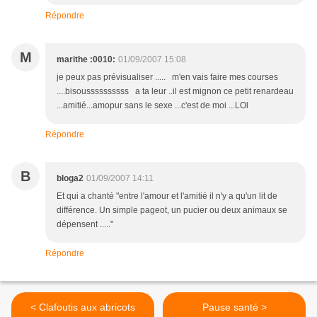
Répondre
M
marithe :0010:
01/09/2007 15:08
je peux pas prévisualiser ..... m'en vais faire mes courses
....bisoussssssssss a ta leur ..il est mignon ce petit renardeau
...amitié...amopur sans le sexe ...c'est de moi ...LOl
Répondre
B
bloga2
01/09/2007 14:11
Et qui a chanté "entre l'amour et l'amitié il n'y a qu'un lit de
différence. Un simple pageot, un pucier ou deux animaux se
dépensent ....."
Répondre
< Clafoutis aux abricots
Pause santé >