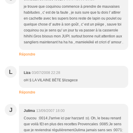
je trouve que coquinou commence à prendre de mauvaises
habitudes , c' est de ta faute , je suis sure que tu dois l' attirer
en cachette avec tes supers bons reste de lapin ou poulet ou
quelque chose d' autre à son goût , c' est un piège , sauve toi
coquinou ou je sens qu' un jour tu va passer à la casserole
hihihi.Gros bisous mon JUPI. surtout bonne nuit attention aux
sangliers maintenant ha ha ha , mamiekéké et cricri d' amour .
Répondre
L
Liza
03/07/2008 22:28
oH § LA VILAINE BËTE §lizagece
Répondre
J
Julima
13/09/2007 18:00
Coucou :0014:J'arrive ici par harzard :o). Oh, le beau renard
que voilà !Et en plus des recettes Provencales :0085:Je sens
que je reviendrai régulièrementJulima jamais sans ses :0071: