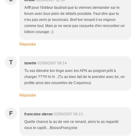
loralie
02/09/2007 11:50
Arfff pour l'éditeur faudrait que tu viennes demander sur le
forum avec tous plein de détails possible. Faut dire que tu
n'es pas verni je reconnais .Bref ton renard il es mignon
comme tout. Mais je ne serai pas rassurée d'en rencontrer un
lolbon courage ;-)
Répondre
T
tanette
02/09/2007 08:14
Tu vas étendre ton linge avec ton APN au poignet prêt à
charger ???!!! hi hi . (Tu as bien fait de le prendre avec toi, on
profite ainsi des nouvelles de Coquinou)
Répondre
F
francoise oleron
02/09/2007 08:13
Quelle chance tu as de voir ce renard, alors tu as regardé
sous le capôt....BisousFrançoise