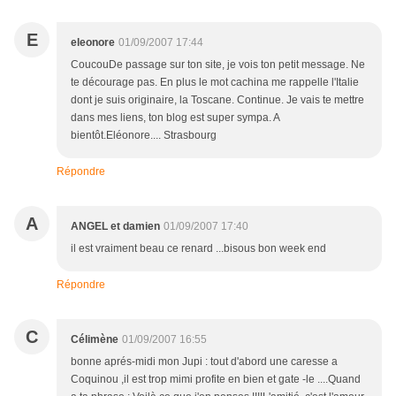
E
eleonore
01/09/2007 17:44
CoucouDe passage sur ton site, je vois ton petit message. Ne
te décourage pas. En plus le mot cachina me rappelle l'Italie
dont je suis originaire, la Toscane. Continue. Je vais te mettre
dans mes liens, ton blog est super sympa. A
bientôt.Eléonore.... Strasbourg
Répondre
A
ANGEL et damien
01/09/2007 17:40
il est vraiment beau ce renard ...bisous bon week end
Répondre
C
Célimène
01/09/2007 16:55
bonne aprés-midi mon Jupi : tout d'abord une caresse a
Coquinou ,il est trop mimi profite en bien et gate -le ....Quand