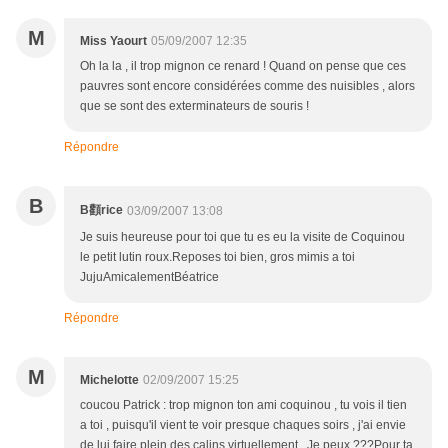
M
Miss Yaourt
05/09/2007 12:35
Oh la la , il trop mignon ce renard ! Quand on pense que ces
pauvres sont encore considérées comme des nuisibles , alors
que se sont des exterminateurs de souris !
Répondre
B
B顴rice
03/09/2007 13:08
Je suis heureuse pour toi que tu es eu la visite de Coquinou
le petit lutin roux.Reposes toi bien, gros mimis a toi
JujuAmicalementBéatrice
Répondre
M
Michelotte
02/09/2007 15:25
coucou Patrick : trop mignon ton ami coquinou , tu vois il tien
a toi , puisqu'il vient te voir presque chaques soirs , j'ai envie
de lui faire plein des calins virtuellement...Je peux ???Pour ta