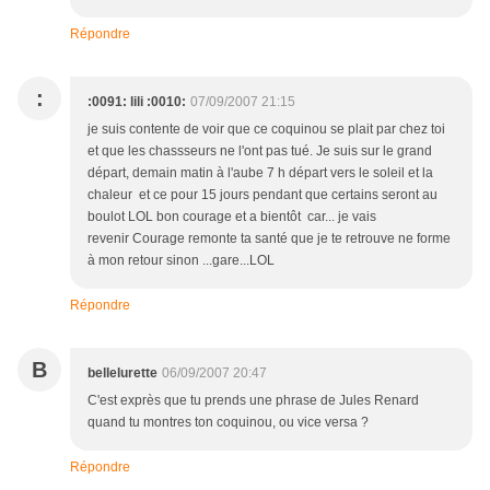
Répondre
:
:0091: lili :0010:
07/09/2007 21:15
je suis contente de voir que ce coquinou se plait par chez toi
et que les chassseurs ne l'ont pas tué. Je suis sur le grand
départ, demain matin à l'aube 7 h départ vers le soleil et la
chaleur et ce pour 15 jours pendant que certains seront au
boulot LOL bon courage et a bientôt car... je vais
revenir Courage remonte ta santé que je te retrouve ne forme
à mon retour sinon ...gare...LOL
Répondre
B
bellelurette
06/09/2007 20:47
C'est exprès que tu prends une phrase de Jules Renard
quand tu montres ton coquinou, ou vice versa ?
Répondre