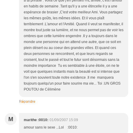
a ta phrase : Voilà ce que j'en penses !!!!L'amitié, c'est l'amour
en habits de semaine .Tant qu'il y a une étincelle il y a une
espérance de brasier ,C'est votre meilleur Ami. Vous partagez
les mêmes goûts, les mêmes idées. Et il vous plaît
terriblement .L'amour et l'Amitié. Quand il veut se manifester, il
montre tout juste sa lumière, et ne nous permet pas de voir les
ombres que cette lumière engendre .Il y a toujours dans le
monde une personne qui en attend une autre, que ce soit en
plein désert ou au coeur des grandes villes. Et quand ces
deux personnes se rencontrent, et que leurs regards se
croisent, tout le passé et tout le futur sont désormais sans la
moindre importance Tu es semblable à une étoile, on ne te
voit que quelques instants mais ta beauté est si intense que
l'on s'en souvient toute notre existence .Il me manquera
toujours quelqu'un pour faire sourire ma vie... Toi .UN GROS
POUTOU de Célimène
Répondre
M
marithe :0010:
01/09/2007 15:09
amour sans le sexe ...Lol :0010: