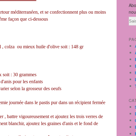
Abo
nou
ourtour méditerranéen, et se confectionnent plus ou moins
ême façon que ci-dessous
Ema
PA
 , colza ou mieux huile d'olive soit : 148 gr
ux soit : 30 grammes
p d'anis pour les enfants
arier selon la grosseur des oeufs
CA
demie journée dans le pastis pur dans un récipient fermée
r , battre vigoureusement et ajoutez les trois verres de
ment blanchir, ajoutez les graines d'anis et le fond de