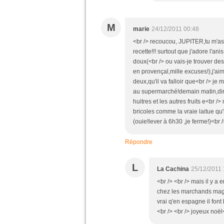
M
marie
24/12/2011 00:48
<br /> recoucou, JUPITER,tu m'as
recette!!! surtout que j'adore l'an
doux(<br /> ou vais-je trouver des
en provençal,mille excuses!),j'
deux,qu'il va falloir que<br /> je m
au supermarché!demain matin,dire
huitres et les autres fruits e<br 
bricoles comme la vraie laitue qu
(ouie!lever à 6h30 ,je ferme!)<br /
Répondre
L
La Cachina
25/12/2011 
<br /> <br /> mais il y a
chez les marchands magrhé
vrai q'en espagne il fon
<br /> <br /> joyeux noël<