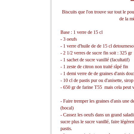
Biscuits que l'on trouve sur tout le p
de la m
Base : 1 verre de 15 cl
- 3 oeufs
- 1 verre d'huile de
de 15 cl de
tournesol
- 2 1/2 verres de sucre fin soit : 325 gr
- 1 sachet de sucre vanillé (facultatif)
- 1 zeste de citron non traité râpé fin
- 1 demi verre de de graines d'anis do
- 10 cl de pastis pur ou d'anisette, siro
- 650 gr de farine T55 mais cela peut v
- Faire tremper les graines d'anis une 
(bocal)
- Cassez les oeufs dans un grand saladie
sucre plus le sucre vanillé, faire légère
pastis.