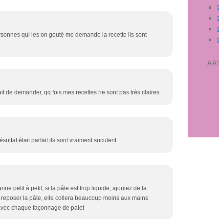
ersonnes qui les on gouté me demande la recette ils sont
AR
sait de demander, qq fois mes recettes ne sont pas très claires
ésultat était parfait ils sont vraiment suculent
e petit à petit, si la pâte est trop liquide, ajoutez de la
ser reposer la pâte, elle collera beaucoup moins aux mains
 avec chaque façonnage de palet