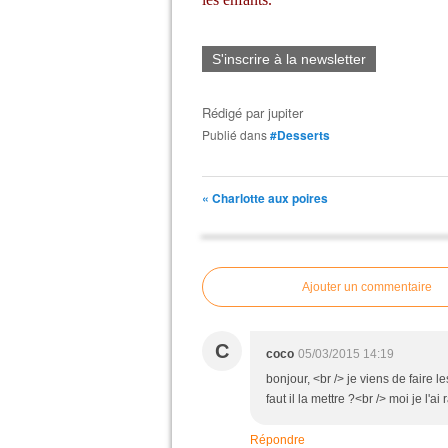
S'inscrire à la newsletter
Rédigé par
jupiter
Publié dans
#Desserts
« Charlotte aux poires
Ajouter un commentaire
C
coco
05/03/2015 14:19
bonjour, <br /> je viens de faire l
faut il la mettre ?<br /> moi je l'ai
Répondre