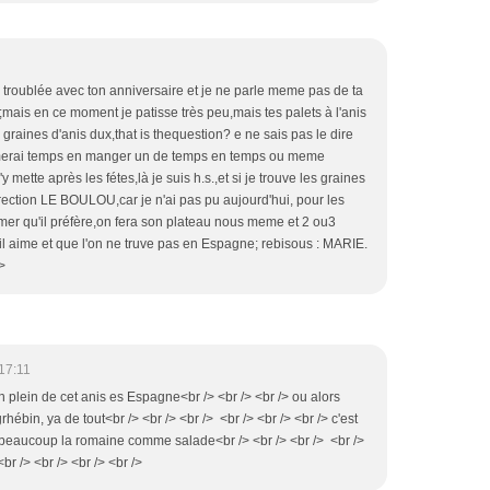
 troublée avec ton anniversaire et je ne parle meme pas de ta
is;mais en ce moment je patisse très peu,mais tes palets à l'anis
 graines d'anis dux,that is thequestion? e ne sais pas le dire
aimerai temps en manger un de temps en temps ou meme
'y mette après les fétes,là je suis h.s.,et si je trouve les graines
ction LE BOULOU,car je n'ai pas pu aujourd'hui, pour les
/> mer qu'il préfère,on fera son plateau nous meme et 2 ou3
'il aime et que l'on ne truve pas en Espagne; rebisous : MARIE.
>
17:11
 en plein de cet anis es Espagne<br /> <br /> <br /> ou alors
bin, ya de tout<br /> <br /> <br /> <br /> <br /> <br /> c'est
t beaucoup la romaine comme salade<br /> <br /> <br /> <br />
br /> <br /> <br /> <br />