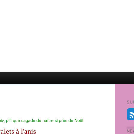
SU
iv, pfff qué cagade de naître si près de Noël
alets à l'anis
NE