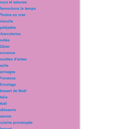
trucs et astuces
Remontons le temps
Photos en vrac
biscuits
galéjades
charcuteries
météo
Gibier
provence
recettes d'antan
facile
farinages
Provence
Bricolage
dessert de Noël
Italie
Noël
pâtisserie
sauces
cuisine provençale
dessert