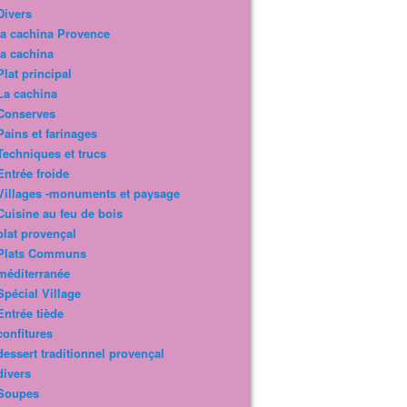
Divers
la cachina Provence
la cachina
Plat principal
La cachina
Conserves
Pains et farinages
Techniques et trucs
Entrée froide
Villages -monuments et paysage
Cuisine au feu de bois
plat provençal
Plats Communs
méditerranée
Spécial Village
Entrée tiède
confitures
dessert traditionnel provençal
divers
Soupes