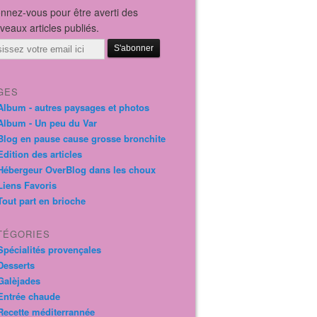
nnez-vous pour être averti des
veaux articles publiés.
il
GES
Album - autres paysages et photos
Album - Un peu du Var
Blog en pause cause grosse bronchite
Edition des articles
Hébergeur OverBlog dans les choux
Liens Favoris
Tout part en brioche
TÉGORIES
Spécialités provençales
Desserts
Galèjades
Entrée chaude
Recette méditerrannée