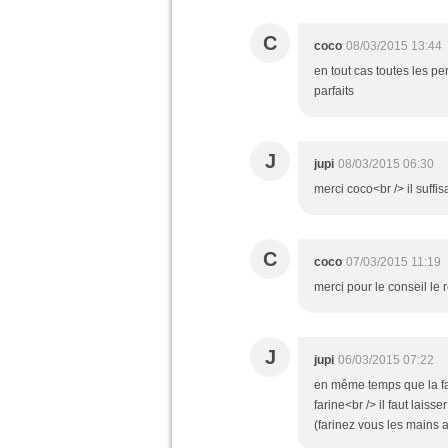
C
coco
08/03/2015 13:44
en tout cas toutes les p
parfaits
J
jupi
08/03/2015 06:30
merci coco<br /> il suffi
C
coco
07/03/2015 11:19
merci pour le conseil le r
J
jupi
06/03/2015 07:22
en même temps que la farin
farine<br /> il faut lais
(farinez vous les mains