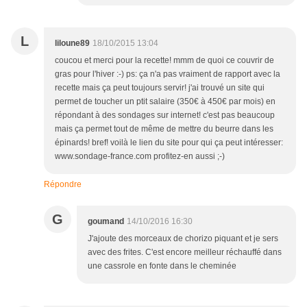
L
liloune89
18/10/2015 13:04
coucou et merci pour la recette! mmm de quoi ce couvrir de
gras pour l'hiver :-) ps: ça n'a pas vraiment de rapport avec la
recette mais ça peut toujours servir! j'ai trouvé un site qui
permet de toucher un ptit salaire (350€ à 450€ par mois) en
répondant à des sondages sur internet! c'est pas beaucoup
mais ça permet tout de même de mettre du beurre dans les
épinards! bref! voilà le lien du site pour qui ça peut intéresser:
www.sondage-france.com profitez-en aussi ;-)
Répondre
G
goumand
14/10/2016 16:30
J'ajoute des morceaux de chorizo piquant et je sers
avec des frites. C'est encore meilleur réchauffé dans
une cassrole en fonte dans le cheminée