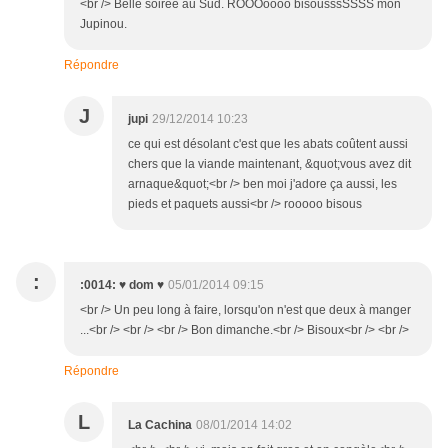
<br /> Belle soirée au Sud. RÔOOoooo bisousssSSSS mon
Jupinou.
Répondre
J
jupi
29/12/2014 10:23
ce qui est désolant c'est que les abats coûtent aussi
chers que la viande maintenant, &quot;vous avez dit
arnaque&quot;<br /> ben moi j'adore ça aussi, les
pieds et paquets aussi<br /> rooooo bisous
:
:0014: ♥ dom ♥
05/01/2014 09:15
<br /> Un peu long à faire, lorsqu'on n'est que deux à manger
...<br /> <br /> <br /> Bon dimanche.<br /> Bisoux<br /> <br />
Répondre
L
La Cachina
08/01/2014 14:02