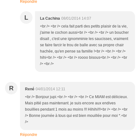
Répondre
L
La Cachina
08/01/2014 14:07
<br /> <br /> cela fait parti des petits plaisir de la vie,
j'aime le cochon aussi<br /> <br /> <br /> un boucher
disait , c'est une ignomminie les saucisses, vraiment
se faire farcir le trou de balle avec sa propre chair
hachée, qu'en pense sa famille !<br /> <br /> <br />
hihi<br /> <br /> <br /> roooo bisous<br /> <br /> <br
/> <br />
R
René
04/01/2014 12:11
<br /> Bonjour jupi.<br /> <br /> <br /> Ce MIAM est délicieux.
Mais pitié pas maintenant. je suis encore aux endives
bouillies pendant 1 mois au moins !!! Hihihi!!!<br /> <br /> <br
/> Bonne journée à tous qui est bien mouillée pour moi *.<br
/>
Répondre