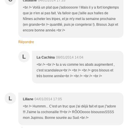
catalane
04/01/2014 17:33
<br /> Voilà un plat que j'adooooore ! Mais il y a fort longtemps
que je n'en ai pas fait. Va falloir que j'aille aux halles de
Nîmes acheter les tripes, et je m'y met la semaine prochaine
(en grande<br /> quantité, puis je congelerai !). Bisous Jupi et
encore bonne année.<br />
Répondre
L
La Cachina
08/01/2014 14:04
<br /> <br /> tu a vu comme les abats augmentent ,
c'est scandaleux<br /> <br /> <br /> gros bisous et
très bonne année<br /> <br /> <br /> <br />
L
Liliane
04/01/2014 17:05
<br /> Hummm... C'est un truc que j'ai déjà fait et que j''adore
!!! J'aime la cochonaille !!!<br /> RÔOOoooo bisousssSSSS
mon Jupinou. Bonne sourée au Sud.<br />