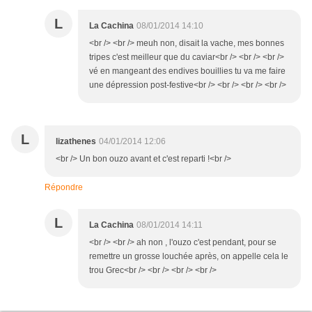
L
La Cachina
08/01/2014 14:10
<br /> <br /> meuh non, disait la vache, mes bonnes
tripes c'est meilleur que du caviar<br /> <br /> <br />
vé en mangeant des endives bouillies tu va me faire
une dépression post-festive<br /> <br /> <br /> <br />
L
lizathenes
04/01/2014 12:06
<br /> Un bon ouzo avant et c'est reparti !<br />
Répondre
L
La Cachina
08/01/2014 14:11
<br /> <br /> ah non , l'ouzo c'est pendant, pour se
remettre un grosse louchée après, on appelle cela le
trou Grec<br /> <br /> <br /> <br />