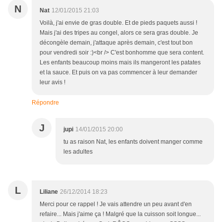
N
Nat
12/01/2015 21:03
Voilà, j'ai envie de gras double. Et de pieds paquets aussi !
Mais j'ai des tripes au congel, alors ce sera gras double. Je
décongèle demain, j'attaque après demain, c'est tout bon
pour vendredi soir :)<br /> C'est bonhomme que sera content.
Les enfants beaucoup moins mais ils mangeront les patates
et la sauce. Et puis on va pas commencer à leur demander
leur avis !
Répondre
J
jupi
14/01/2015 20:00
tu as raison Nat, les enfants doivent manger comme
les adultes
L
Liliane
26/12/2014 18:23
Merci pour ce rappel ! Je vais attendre un peu avant d'en
refaire... Mais j'aime ça ! Malgré que la cuisson soit longue...