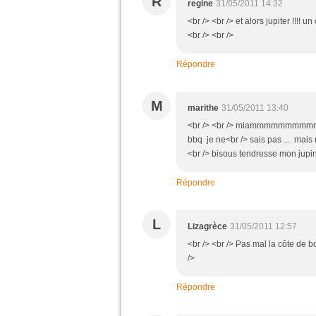
R
regine
31/05/2011 14:32
<br /> <br /> et alors jupiter !!!! 
<br /> <br />
Répondre
M
marithe
31/05/2011 13:40
<br /> <br /> miammmmmmmmmmmm 
bbq je ne<br /> sais pas ... mais
<br /> bisous tendresse mon jupinou
Répondre
L
Lizagrèce
31/05/2011 12:57
<br /> <br /> Pas mal la côte de b
/>
Répondre