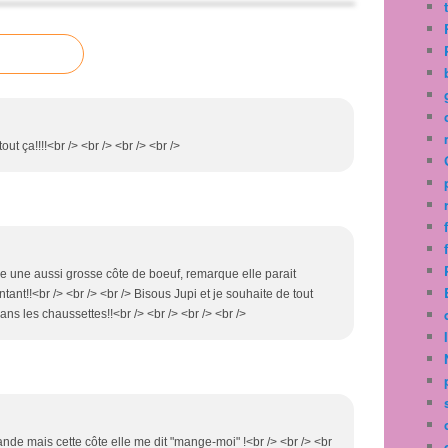
out ça!!!!<br /> <br /> <br /> <br />
ble une aussi grosse côte de boeuf, remarque elle parait
ntant!!<br /> <br /> <br /> Bisous Jupi et je souhaite de tout
ns les chaussettes!!<br /> <br /> <br /> <br />
iande mais cette côte elle me dit "mange-moi" !<br /> <br /> <br