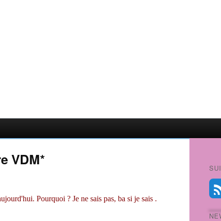
ure VDM*
SU
ourd'hui. Pourquoi ? Je ne sais pas, ba si je sais .
NE