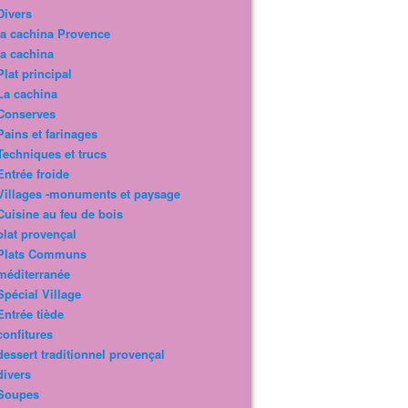
Divers
la cachina Provence
la cachina
Plat principal
La cachina
Conserves
Pains et farinages
Techniques et trucs
Entrée froide
Villages -monuments et paysage
Cuisine au feu de bois
plat provençal
Plats Communs
méditerranée
Spécial Village
Entrée tiède
confitures
dessert traditionnel provençal
divers
Soupes