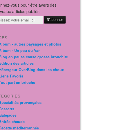
nnez-vous pour être averti des
veaux articles publiés.
il
GES
Album - autres paysages et photos
Album - Un peu du Var
Blog en pause cause grosse bronchite
Edition des articles
Hébergeur OverBlog dans les choux
Liens Favoris
Tout part en brioche
TÉGORIES
Spécialités provençales
Desserts
Galèjades
Entrée chaude
Recette méditerrannée