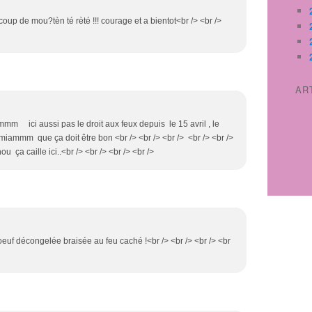
un coup de mou?tèn té rèté !!! courage et a bientot<br /> <br />
AR
ici aussi pas le droit aux feux depuis le 15 avril , le
 miammm que ça doit être bon <br /> <br /> <br /> <br /> <br />
 ça caille ici..<br /> <br /> <br /> <br />
oeuf décongelée braisée au feu caché !<br /> <br /> <br /> <br