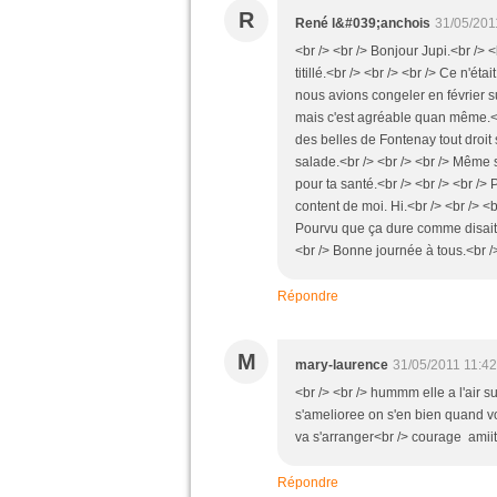
R
René l&#039;anchois
31/05/201
<br /> <br /> Bonjour Jupi.<br /> <
titillé.<br /> <br /> <br /> Ce n'é
nous avions congeler en février s
mais c'est agréable quan même.<b
des belles de Fontenay tout droit 
salade.<br /> <br /> <br /> Même s
pour ta santé.<br /> <br /> <br /> 
content de moi. Hi.<br /> <br /> 
Pourvu que ça dure comme disait L
<br /> Bonne journée à tous.<br />
Répondre
M
mary-laurence
31/05/2011 11:42
<br /> <br /> hummm elle a l'air 
s'amelioree on s'en bien quand v
va s'arranger<br /> courage amiit
Répondre