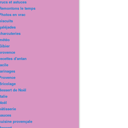
trucs et astuces
Remontons le temps
Photos en vrac
biscuits
galéjades
charcuteries
météo
Gibier
provence
recettes d'antan
facile
farinages
Provence
Bricolage
dessert de Noël
Italie
Noël
pâtisserie
sauces
cuisine provençale
dessert