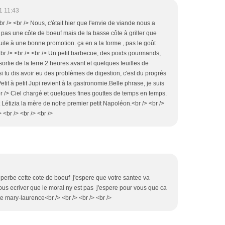
1 11:43
br /> <br /> Nous, c'était hier que l'envie de viande nous a
tait pas une côte de boeuf mais de la basse côte à griller que
uite à une bonne promotion. ça en a la forme , pas le goût
r /> <br /> <br /> Un petit barbecue, des poids gourmands,
sortie de la terre 2 heures avant et quelques feuilles de
i tu dis avoir eu des problèmes de digestion, c'est du progrés
Petit à petit Jupi revient à la gastronomie.Belle phrase, je suis
<br /> Ciel chargé et quelques fines gouttes de temps en temps.
étizia la mère de notre premier petit Napoléon.<br /> <br />
 <br /> <br /> <br />
superbe cette cote de boeuf j'espere que votre santee va
ous ecriver que le moral ny est pas j'espere pour vous que ca
e mary-laurence<br /> <br /> <br /> <br />