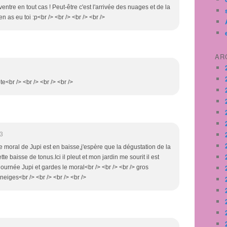
entre en tout cas ! Peut-être c'est l'arrivée des nuages et de la
t'en as eu toi :p<br /> <br /> <br /> <br />
AR
te<br /> <br /> <br /> <br />
43
 le moral de Jupi est en baisse,j'espère que la dégustation de la
te baisse de tonus.Ici il pleut et mon jardin me sourit il est
journée Jupi et gardes le moral<br /> <br /> <br /> gros
neiges<br /> <br /> <br /> <br />