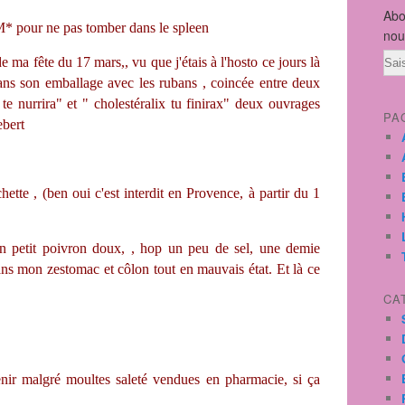
Abo
 pour ne pas tomber dans le spleen
nou
Ema
e ma fête du 17 mars,, vu que j'étais à l'hosto ce jours là
dans son emballage avec les rubans , coincée entre deux
te nurrira" et " cholestéralix tu finirax" deux ouvrages
PA
ebert
hette , (ben oui c'est interdit en Provence,
à partir du 1
 un petit poivron doux, , hop un peu de sel, une demie
dans mon zestomac et côlon tout en mauvais état. Et là ce
CA
nir malgré moultes saleté vendues en pharmacie, si ça