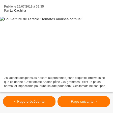
Publié le 26/07/2019 à 09:35
Par
La Cachina
J'ai acheté des plans au hasard au printemps, sans étiquette, bref voila ce
que ça donne. Cette tomate Andine pèse 240 grammes , c'est un poids
normal et impeccable pour une salade pour deux. Ces tomate ne sont pas
BIO elles sont "Naturelles", de la terre...
< Page précédente
Page suivante >