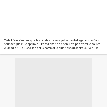
C'était l'été Pendant que les cigales mâles cymbalisent et agacent les "non
périphériques" Le sphinx du Bessillon* ne dit rien il n'a pas d'oreille source
wikipédia : * Le Bessillon est le sommet le plus haut du centre du Var , isolé
des autres sommets...