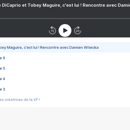
 DiCaprio et Tobey Maguire, c'est lui ! Rencontre avec Dam
bey Maguire, c'est lui ! Rencontre avec Damien Witecka
e 6
e 5
e 4
e 3
s créatrices de la VF !
e 2
e 1